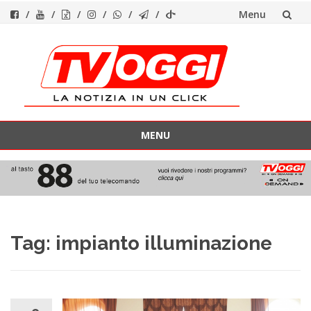
Menu
Vai
al
contenuto
MENU
Vai
al
contenuto
Tag:
impianto illuminazione