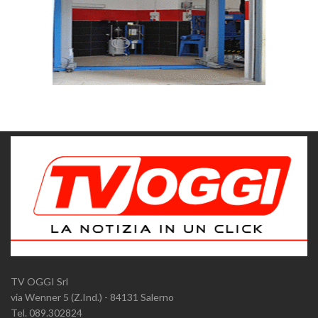
TV OGGI Srl
via Wenner 5 (Z.Ind.) - 84131 Salerno
Tel. 089.302824