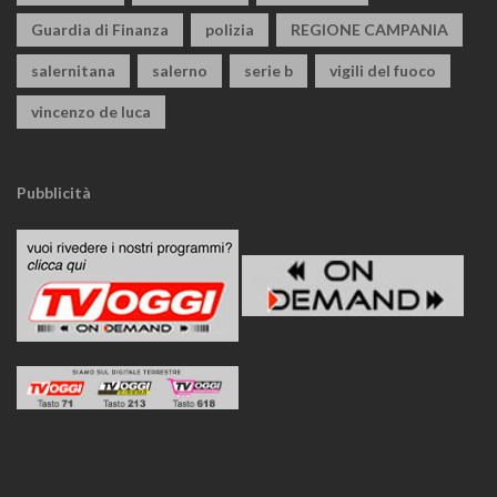
Guardia di Finanza
polizia
REGIONE CAMPANIA
salernitana
salerno
serie b
vigili del fuoco
vincenzo de luca
Pubblicità