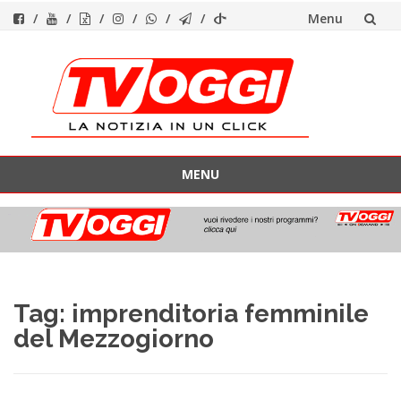
Menu
Vai
al
contenuto
MENU
Vai
al
contenuto
Tag:
imprenditoria femminile
del Mezzogiorno