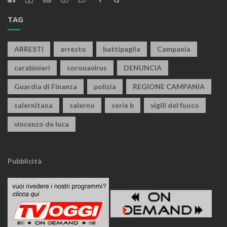
TAG
ARRESTI
arresto
battipaglia
Campania
carabinieri
coronavirus
DENUNCIA
Guardia di Finanza
polizia
REGIONE CAMPANIA
salernitana
salerno
serie b
vigili del fuoco
vincenzo de luca
Pubblicità