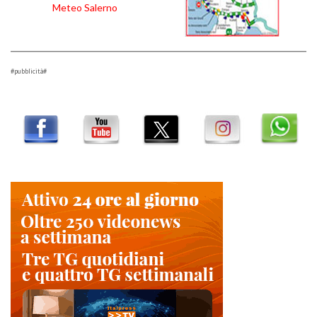
Meteo Salerno
#pubblicità#