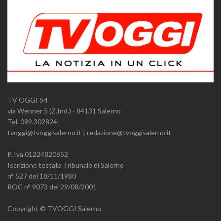
TV OGGI Srl
via Wenner 5 (Z.Ind.) - 84131 Salerno
Tel. 089.302824
tvoggi@tvoggisalerno.it | redazione@tvoggisalerno.it
P. Iva 01224820652
Iscrizione testata Tribunale di Salerno
n° 527 del 18/11/1980
ROC n° 9073 del 29/08/2001
Copyright © TVOGGI Salerno.