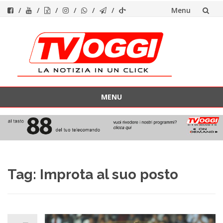
Menu
Vai
al
contenuto
MENU
Vai
al
contenuto
Tag:
Improta al suo posto