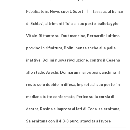
Pubblicato in:
News sport
,
Sport
Taggato:
al fianco
di Schiavi
,
altrimenti Tuia al suo posto
,
ballotaggio
Vitale-Bittante sull'out mancino
,
Bernardini ultimo
provino in rifinitura
,
Bolini pensa anche alle palle
inattive
,
Bollini nuova rivoluzione
,
contro il Cesena
allo stadio Arechi
,
Donnarumma ipotesi panchina
,
il
resto solo dubbio in difesa
,
Improta al suo posto
,
in
mediana tutto confermato
,
Perico sulla corsia di
destra
,
Rosina e Improta ai lati di Coda
,
salernitana
,
Salernitana con il 4-3-3 puro
,
stavolta a favore