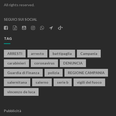
All rights reserved.
SEGUICI SUI SOCIAL
TAG
ARRESTI
arresto
battipaglia
Campania
carabinieri
coronavirus
DENUNCIA
Guardia di Finanza
polizia
REGIONE CAMPANIA
salernitana
salerno
serie b
vigili del fuoco
vincenzo de luca
Pubblicità