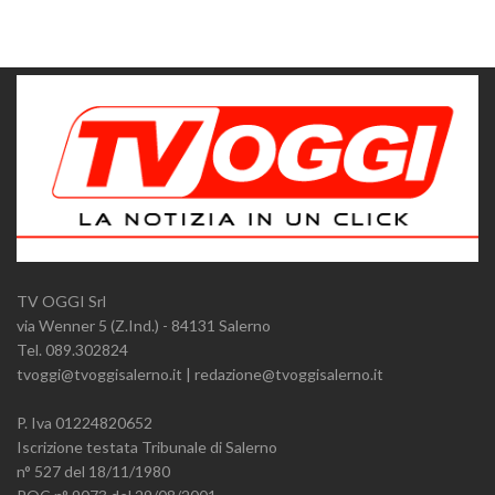
TV OGGI Srl
via Wenner 5 (Z.Ind.) - 84131 Salerno
Tel. 089.302824
tvoggi@tvoggisalerno.it | redazione@tvoggisalerno.it
P. Iva 01224820652
Iscrizione testata Tribunale di Salerno
n° 527 del 18/11/1980