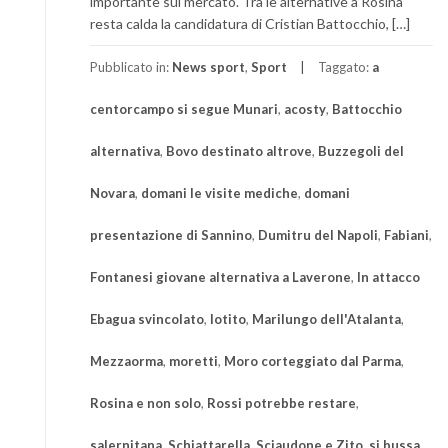
importante sul mercato. Tra le alternative a Rosina
resta calda la candidatura di Cristian Battocchio, […]
Pubblicato in:
News sport
,
Sport
Taggato:
a
centorcampo si segue Munari
,
acosty
,
Battocchio
alternativa
,
Bovo destinato altrove
,
Buzzegoli del
Novara
,
domani le visite mediche
,
domani
presentazione di Sannino
,
Dumitru del Napoli
,
Fabiani
,
Fontanesi giovane alternativa a Laverone
,
In attacco
Ebagua svincolato
,
lotito
,
Marilungo dell'Atalanta
,
Mezzaorma
,
moretti
,
Moro corteggiato dal Parma
,
Rosina e non solo
,
Rossi potrebbe restare
,
salernitana
,
Schiattarella
,
Sciaudone e Zito
,
si bussa