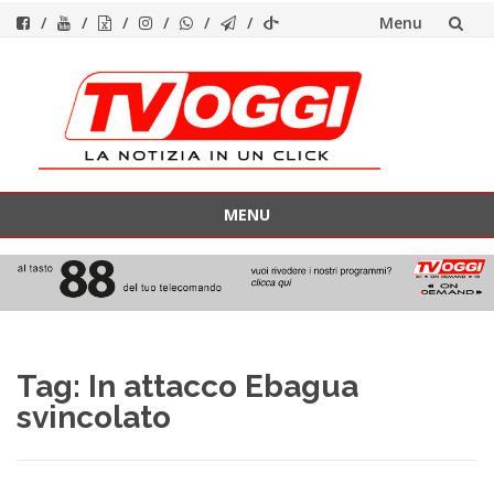
Menu
Vai
al
contenuto
MENU
Vai
al
contenuto
Tag:
In attacco Ebagua
svincolato