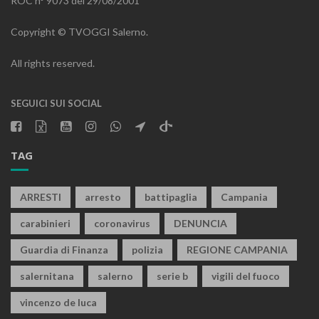
ROC n° 9073 del 29/08/2001
Copyright © TVOGGI Salerno.
All rights reserved.
SEGUICI SUI SOCIAL
TAG
ARRESTI
arresto
battipaglia
Campania
carabinieri
coronavirus
DENUNCIA
Guardia di Finanza
polizia
REGIONE CAMPANIA
salernitana
salerno
serie b
vigili del fuoco
vincenzo de luca