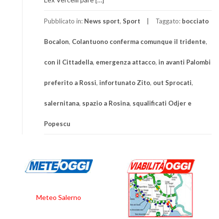
Pubblicato in:
News sport
,
Sport
Taggato:
bocciato
Bocalon
,
Colantuono conferma comunque il tridente
,
con il Cittadella
,
emergenza attacco
,
in avanti Palombi
preferito a Rossi
,
infortunato Zito
,
out Sprocati
,
salernitana
,
spazio a Rosina
,
squalificati Odjer e
Popescu
Meteo Salerno