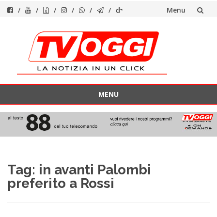
Menu
Vai
al
contenuto
MENU
Vai
al
contenuto
Tag:
in avanti Palombi
preferito a Rossi