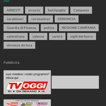
ARRESTI
arresto
battipaglia
Campania
carabinieri
coronavirus
DENUNCIA
Guardia di Finanza
polizia
REGIONE CAMPANIA
salernitana
salerno
serie b
vigili del fuoco
vincenzo de luca
Pubblicità