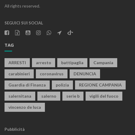
All rights reserved.
SEGUICI SUI SOCIAL
TAG
ARRESTI
arresto
battipaglia
Campania
carabinieri
coronavirus
DENUNCIA
Guardia di Finanza
polizia
REGIONE CAMPANIA
salernitana
salerno
serie b
vigili del fuoco
vincenzo de luca
Pubblicità