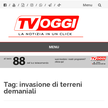
Menu
Vai
al
contenuto
MENU
Vai
al
contenuto
Tag:
invasione di terreni
demaniali