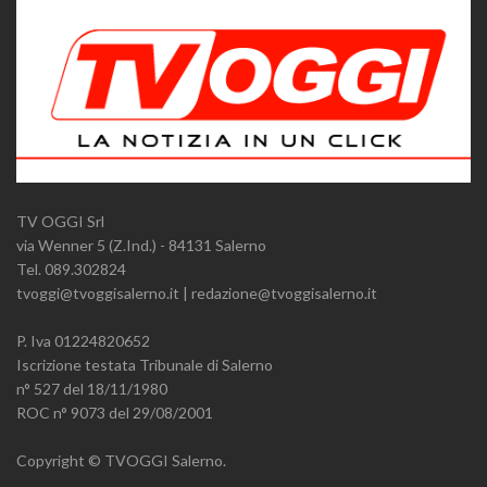
TV OGGI Srl
via Wenner 5 (Z.Ind.) - 84131 Salerno
Tel. 089.302824
tvoggi@tvoggisalerno.it | redazione@tvoggisalerno.it
P. Iva 01224820652
Iscrizione testata Tribunale di Salerno
n° 527 del 18/11/1980
ROC n° 9073 del 29/08/2001
Copyright © TVOGGI Salerno.