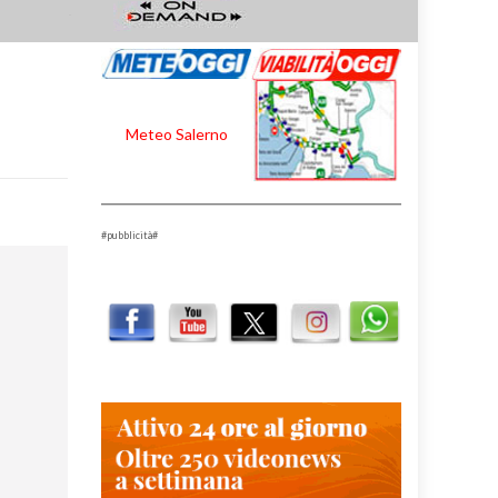
Meteo Salerno
#pubblicità#