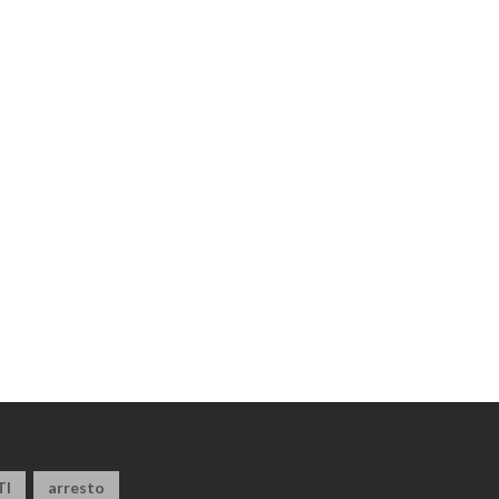
TI
arresto