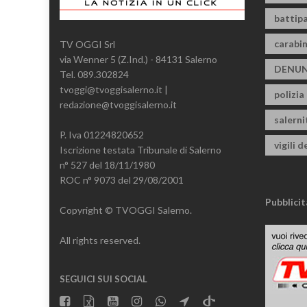
battipa
carabin
TV OGGI Srl
via Wenner 5 (Z.Ind.) - 84131 Salerno
DENUN
Tel. 089.302824
tvoggi@tvoggisalerno.it |
polizia
redazione@tvoggisalerno.it
salern
P. Iva 01224820652
vigili d
Iscrizione testata Tribunale di Salerno
n° 527 del 18/11/1980
ROC n° 9073 del 29/08/2001
Pubblicit
Copyright © TVOGGI Salerno.
All rights reserved.
SEGUICI SUI SOCIAL