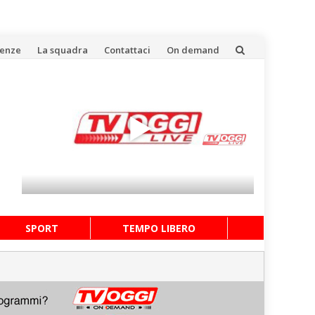
uenze
La squadra
Contattaci
On demand
SPORT
TEMPO LIBERO