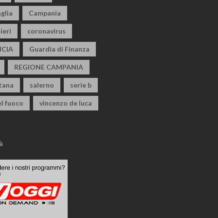
glia
Campania
ieri
coronavirus
CIA
Guardia di Finanza
REGIONE CAMPANIA
itana
salerno
serie b
el fuoco
vincenzo de luca
à