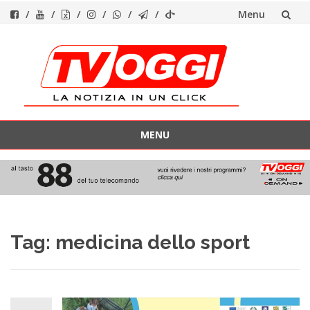
Menu
Vai
al
contenuto
MENU
Vai
al
contenuto
Tag:
medicina dello sport