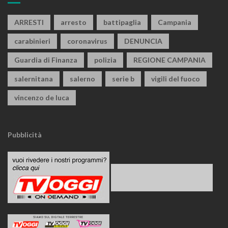
ARRESTI
arresto
battipaglia
Campania
carabinieri
coronavirus
DENUNCIA
Guardia di Finanza
polizia
REGIONE CAMPANIA
salernitana
salerno
serie b
vigili del fuoco
vincenzo de luca
Pubblicità