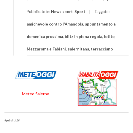
Pubblicato in:
News sport
,
Sport
Taggato:
amichevole contro l'Amandola
,
appuntamento a
domenica prossima
,
blitz in piena regola
,
lotito
,
Mezzaroma e Fabiani
,
salernitana
,
terracciano
Meteo Salerno
#pubblicità#