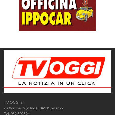
TV OGGI Srl
via Wenner 5 (Z.Ind.) - 84131 Salerno
Tel. 089.302824