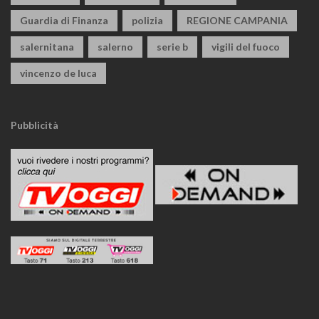
Guardia di Finanza
polizia
REGIONE CAMPANIA
salernitana
salerno
serie b
vigili del fuoco
vincenzo de luca
Pubblicità