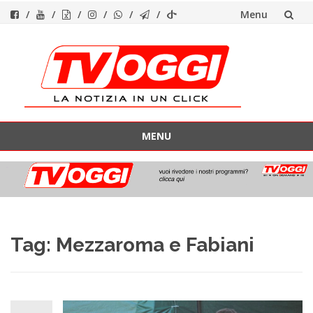
Menu
Vai
al
contenuto
MENU
Vai
al
contenuto
Tag:
Mezzaroma e Fabiani