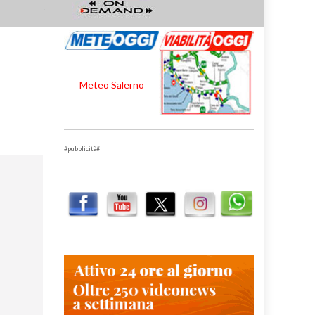
Meteo Salerno
#pubblicità#