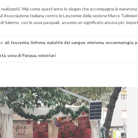
 realizzarlo”. Mai come quest’anno lo slogan che accompagna la maratona 
’Ail Associazione Italiana contro le Leucemie della sezione Marco Tulimieri
 di Salerno con le uova pasquali, assume un significato ancora piu’ impor
to:
ail
,
leucemia
,
linfoma
,
malattie del sangue
,
mieloma
,
oncoematogia
,
p
età
,
uova di Pasqua
,
volontari