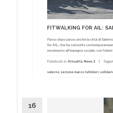
FITWALKING FOR AIL: S
Passo dopo passo anche la città di Salerno 
for AIL, che ha coinvolto contemporaneame
movimento all’impegno sociale, con l’obiett
Pubblicato in:
Attualità
,
News 2
Tagga
salerno
,
sezione marco tulimieri
,
solidari
16