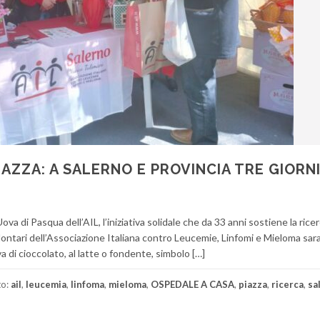
PIAZZA: A SALERNO E PROVINCIA TRE GIORN
va di Pasqua dell’AIL, l’iniziativa solidale che da 33 anni sostiene la rice
volontari dell’Associazione Italiana contro Leucemie, Linfomi e Mieloma sa
va di cioccolato, al latte o fondente, simbolo […]
to:
ail
,
leucemia
,
linfoma
,
mieloma
,
OSPEDALE A CASA
,
piazza
,
ricerca
,
sa