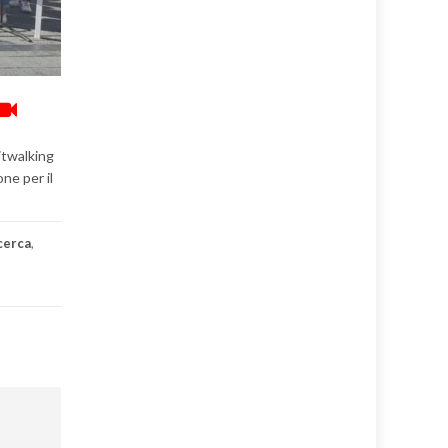
Fitwalking
ne per il
cerca
,