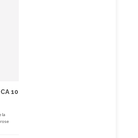
ICA 10
e la
erose