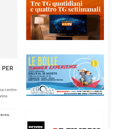
I PER
rca contro
ranno
lerno
,