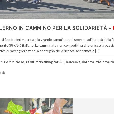
ALERNO IN CAMMINO PER LA SOLIDARIETÀ –
si è unita ieri mattina alla grande camminata di sport e solidarietà della 
nte 38 città italiane. La camminata non competitiva che unisce la passio
ivo di raccogliere fondi a sostegno della ricerca scientifica e […]
to:
CAMMINATA
,
CURE
,
fitWalking for AIL
,
leucemia
,
linfoma
,
mieloma
,
ri
età