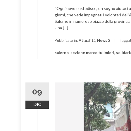
“Ogni uovo custodisce, un sogno aiutaci a
giorni, che vede impegnati i volontari dell
Salerno in numerose piazze della provincia
Una […]
Pubblicato in:
Attualità
,
News 2
Tagga
salerno
,
sezione marco tulimieri
,
solidari
09
DIC