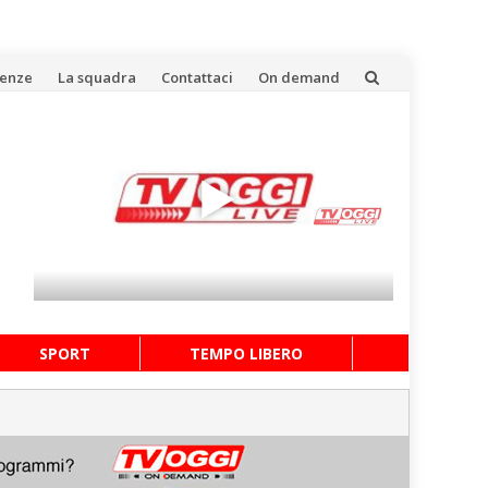
uenze
La squadra
Contattaci
On demand
SPORT
TEMPO LIBERO