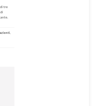
di tre
 di
tante.
azienti
,