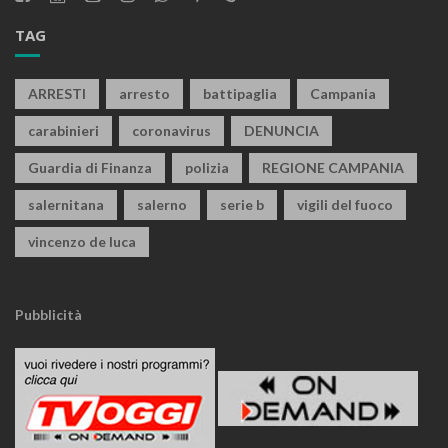
TAG
ARRESTI
arresto
battipaglia
Campania
carabinieri
coronavirus
DENUNCIA
Guardia di Finanza
polizia
REGIONE CAMPANIA
salernitana
salerno
serie b
vigili del fuoco
vincenzo de luca
Pubblicità