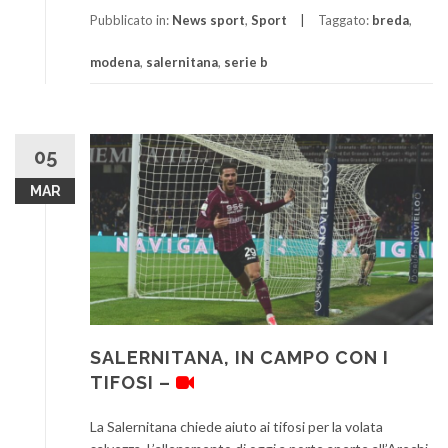
Pubblicato in:
News sport
,
Sport
Taggato:
breda
,
modena
,
salernitana
,
serie b
05
MAR
SALERNITANA, IN CAMPO CON I
TIFOSI –
La Salernitana chiede aiuto ai tifosi per la volata