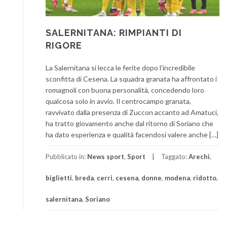
SALERNITANA: RIMPIANTI DI
RIGORE
La Salernitana si lecca le ferite dopo l’incredibile
sconfitta di Cesena. La squadra granata ha affrontato i
romagnoli con buona personalità, concedendo loro
qualcosa solo in avvio. Il centrocampo granata,
ravvivato dalla presenza di Zuccon accanto ad Amatuci,
ha tratto giovamento anche dal ritorno di Soriano che
ha dato esperienza e qualità facendosi valere anche […]
Pubblicato in:
News sport
,
Sport
Taggato:
Arechi
,
biglietti
,
breda
,
cerri
,
cesena
,
donne
,
modena
,
ridotto
,
salernitana
,
Soriano