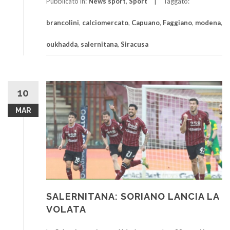
Pubblicato in:
News sport
,
Sport
Taggato:
brancolini
,
calciomercato
,
Capuano
,
Faggiano
,
modena
,
oukhadda
,
salernitana
,
Siracusa
10
MAR
SALERNITANA: SORIANO LANCIA LA
VOLATA