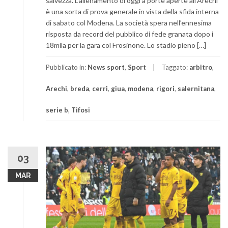
salvezza. L’allenamento di oggi a porte aperte all’Arechi
è una sorta di prova generale in vista della sfida interna
di sabato col Modena. La società spera nell’ennesima
risposta da record del pubblico di fede granata dopo i
18mila per la gara col Frosinone. Lo stadio pieno […]
Pubblicato in:
News sport
,
Sport
Taggato:
arbitro
,
Arechi
,
breda
,
cerri
,
giua
,
modena
,
rigori
,
salernitana
,
serie b
,
Tifosi
03
MAR