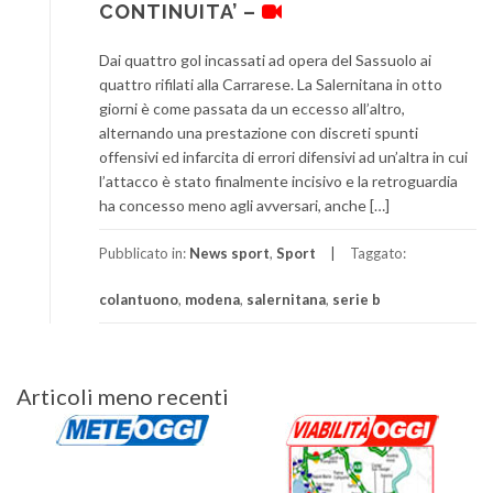
CONTINUITA’ –
Dai quattro gol incassati ad opera del Sassuolo ai
quattro rifilati alla Carrarese. La Salernitana in otto
giorni è come passata da un eccesso all’altro,
alternando una prestazione con discreti spunti
offensivi ed infarcita di errori difensivi ad un’altra in cui
l’attacco è stato finalmente incisivo e la retroguardia
ha concesso meno agli avversari, anche […]
Pubblicato in:
News sport
,
Sport
Taggato:
colantuono
,
modena
,
salernitana
,
serie b
Navigazione
Articoli meno recenti
articoli