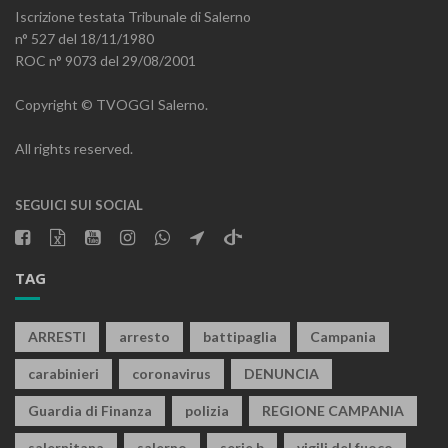
Iscrizione testata Tribunale di Salerno
n° 527 del 18/11/1980
ROC n° 9073 del 29/08/2001
Copyright © TVOGGI Salerno.
All rights reserved.
SEGUICI SUI SOCIAL
TAG
ARRESTI
arresto
battipaglia
Campania
carabinieri
coronavirus
DENUNCIA
Guardia di Finanza
polizia
REGIONE CAMPANIA
salernitana
salerno
serie b
vigili del fuoco