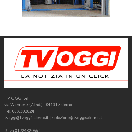
TV OGGI Srl
via Wenner 5 (Z.Ind.) - 84131 Salerno
Tel. 089.302824
tvoggi@tvoggisalerno.it | redazione@tvoggisalerno.it
P. Iva 01224820652