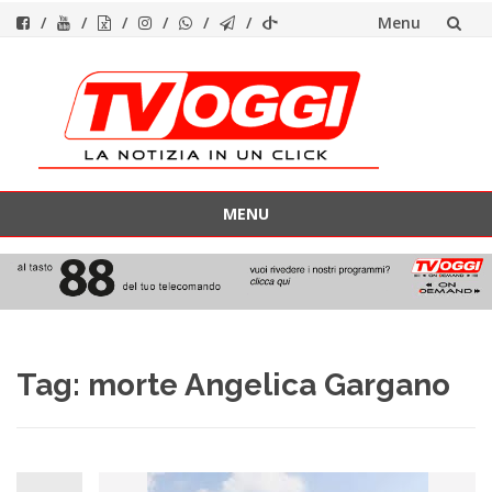
Menu
Vai
al
contenuto
MENU
Vai
al
contenuto
Tag:
morte Angelica Gargano