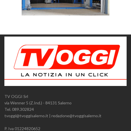
TV OGGI Srl
via Wenner 5 (Z.Ind.) - 84131 Salerno
Tel. 089.302824
tvoggi@tvoggisalerno.it | redazione@tvoggisalerno.it
P. Iva 01224820652