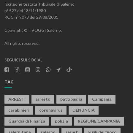
Iscrizione testata Tribunale di Salerno
n° 527 del 18/11/1980
ROC n° 9073 del 29/08/2001
Copyright © TVOGGI Salerno.
All rights reserved.
SEGUICI SUI SOCIAL
TAG
ARRESTI
arresto
battipaglia
Campania
carabinieri
coronavirus
DENUNCIA
Guardia di Finanza
polizia
REGIONE CAMPANIA
salernitana
salerno
serie b
vigili del fuoco