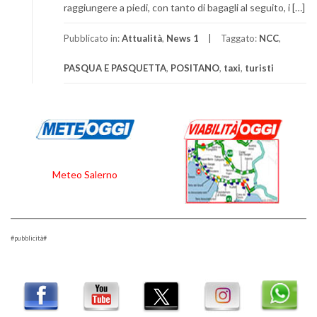
raggiungere a piedi, con tanto di bagagli al seguito, i […]
Pubblicato in:
Attualità
,
News 1
Taggato:
NCC
,
PASQUA E PASQUETTA
,
POSITANO
,
taxi
,
turisti
Meteo Salerno
#pubblicità#