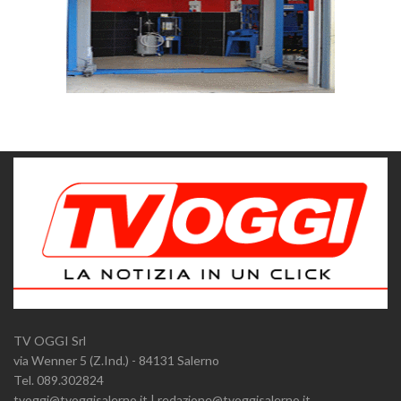
TV OGGI Srl
via Wenner 5 (Z.Ind.) - 84131 Salerno
Tel. 089.302824
tvoggi@tvoggisalerno.it | redazione@tvoggisalerno.it