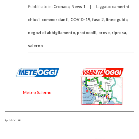
Pubblicato in:
Cronaca
,
News 1
Taggato:
camerini
chiusi
,
commercianti
,
COVID-19
,
fase 2
,
linee guida
,
negozi di abbigliamento
,
protocolli
,
prove
,
ripresa
,
salerno
Meteo Salerno
#pubblicità#