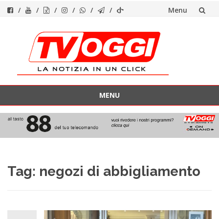
Menu
Vai
al
contenuto
MENU
Vai
al
contenuto
Tag:
negozi di abbigliamento