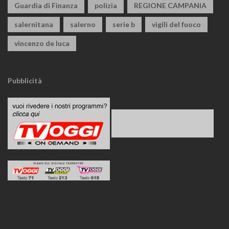
Guardia di Finanza
polizia
REGIONE CAMPANIA
salernitana
salerno
serie b
vigili del fuoco
vincenzo de luca
Pubblicità