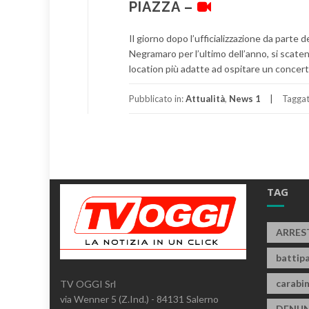
PIAZZA –
Il giorno dopo l’ufficializzazione da parte
Negramaro per l’ultimo dell’anno, si scaten
location più adatte ad ospitare un concert
Pubblicato in:
Attualità
,
News 1
Tagga
TAG
ARRES
battipa
carabin
TV OGGI Srl
via Wenner 5 (Z.Ind.) - 84131 Salerno
DENUN