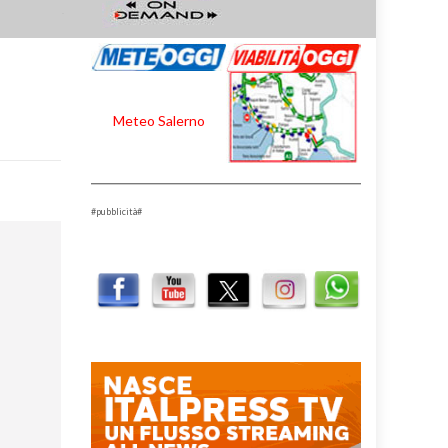
Meteo Salerno
#pubblicità#