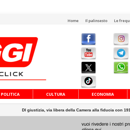
Vai
Home
Il palinsesto
Le freq
al
contenuto
POLITICA
CULTURA
ECONOMIA
izia, via libera della Camera alla fiducia con 191 sì
Cina