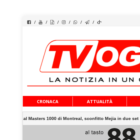
Vai
CRONACA
ATTUALITÀ
al
contenuto
rs 1000 di Montreal, sconfitto Mejia in due set
Dl giust