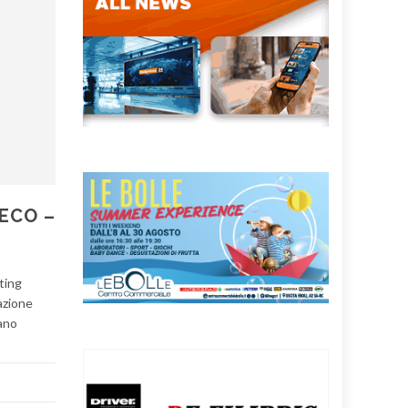
ECO –
ting
azione
vano