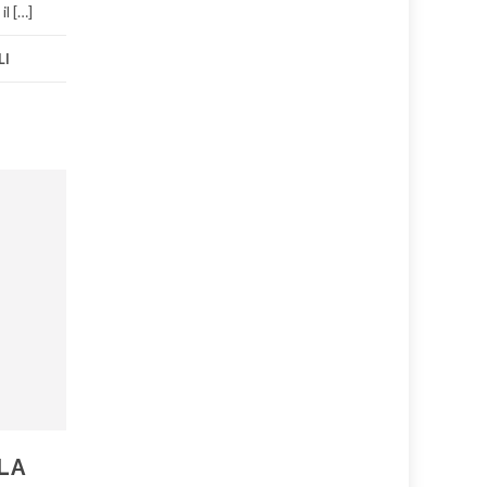
l […]
LI
LA