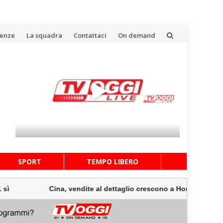
uenze
La squadra
Contattaci
On demand
SPORT
TEMPO LIBERO
, vendite al dettaglio crescono a Hong Kong per 14 mesi consecut