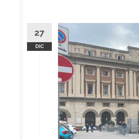
27
DIC