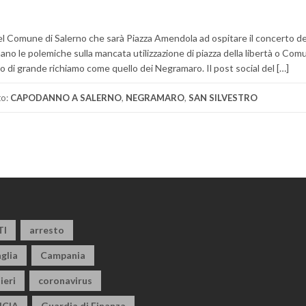
 del Comune di Salerno che sarà Piazza Amendola ad ospitare il concerto de
ano le polemiche sulla mancata utilizzazione di piazza della libertà o Com
o di grande richiamo come quello dei Negramaro. Il post social del […]
to:
CAPODANNO A SALERNO
,
NEGRAMARO
,
SAN SILVESTRO
TI
arresto
glia
Campania
ieri
coronavirus
CIA
Guardia di Finanza