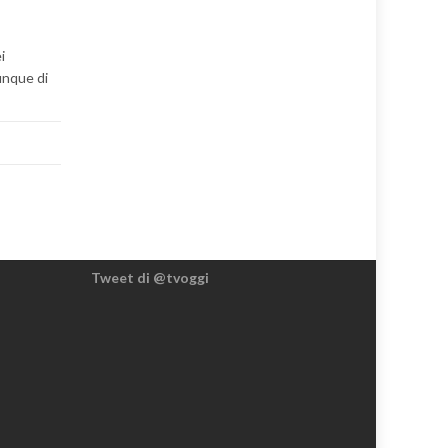
i
unque di
Tweet di @tvoggi