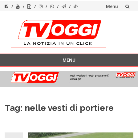
Menu
Vai
al
contenuto
MENU
Vai
al
contenuto
Tag:
nelle vesti di portiere