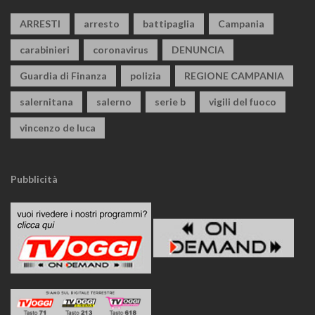
ARRESTI
arresto
battipaglia
Campania
carabinieri
coronavirus
DENUNCIA
Guardia di Finanza
polizia
REGIONE CAMPANIA
salernitana
salerno
serie b
vigili del fuoco
vincenzo de luca
Pubblicità