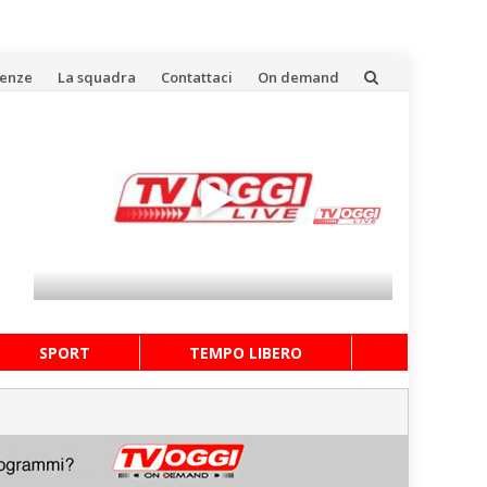
uenze
La squadra
Contattaci
On demand
SPORT
TEMPO LIBERO