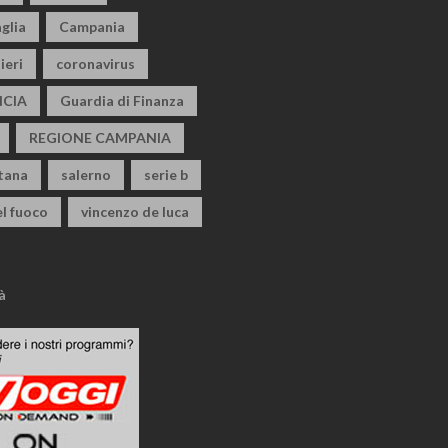
glia
Campania
ieri
coronavirus
CIA
Guardia di Finanza
REGIONE CAMPANIA
itana
salerno
serie b
el fuoco
vincenzo de luca
à