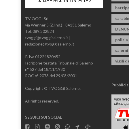
battipa
carabin
TV OGGI Srl
via Wenner 5 (Z.Ind.) - 84131 Salerno
DENUN
Tel. 089.302824
tvoggi@tvoggisalerno.it |
polizia
redazione@tvoggisalerno.it
salern
P. Iva 01224820652
vigili d
Iscrizione testata Tribunale di Salerno
n° 527 del 18/11/1980
ROC n° 9073 del 29/08/2001
Pubblicit
Copyright © TVOGGI Salerno.
All rights reserved.
SEGUICI SUI SOCIAL