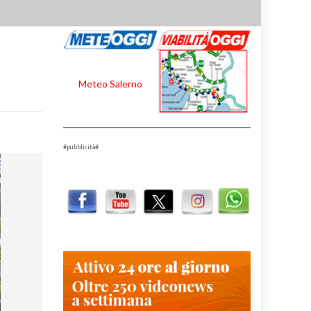
Meteo Salerno
#pubblicità#