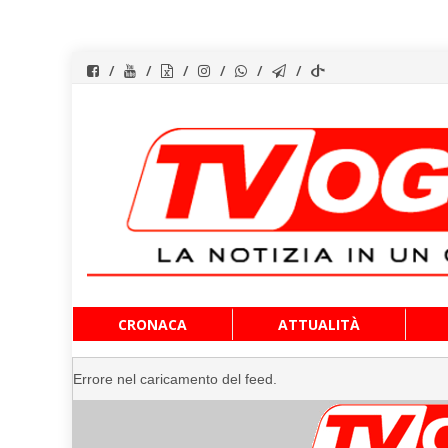
Vai
CRONACA
ATTUALITÀ
al
contenuto
Errore nel caricamento del feed.