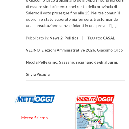
e Giacomo Orco a Sicignano degli Alburni sono già certi
di essere sindaci mentre nel resto della provincia di
Salerno il voto prosegue fino alle 15. Nei tre comuni il
quorum è stato superato già ieri sera, trasformando
una consultazione senza sfidanti in una prova di […]
Pubblicato in:
News 2
,
Politica
Taggato:
CASAL
VELINO
,
Elezioni Amministrative 2026
,
Giacomo Orco
,
Nicola Pellegrino
,
Sassano
,
sicignano degli alburni
,
Silvia Pisapia
Meteo Salerno