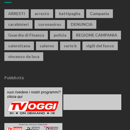
ARRESTI
arresto
battipaglia
Campania
carabinieri
coronavirus
DENUNCIA
Guardia di Finanza
polizia
REGIONE CAMPANIA
salernitana
salerno
serie b
vigili del fuoco
vincenzo de luca
Pubblicità