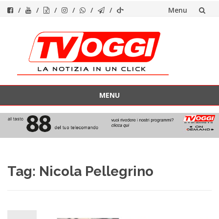
Menu
Vai
al
contenuto
MENU
Vai
al
contenuto
Tag:
Nicola Pellegrino