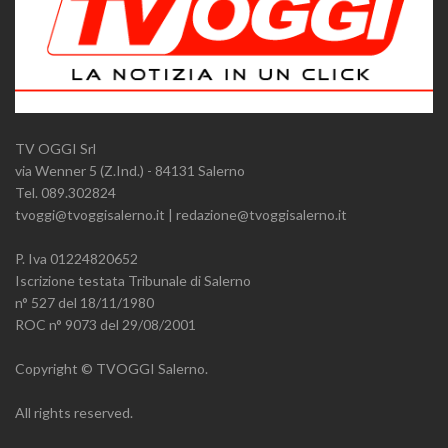
TV OGGI Srl
via Wenner 5 (Z.Ind.) - 84131 Salerno
Tel. 089.302824
tvoggi@tvoggisalerno.it | redazione@tvoggisalerno.it
P. Iva 01224820652
Iscrizione testata Tribunale di Salerno
n° 527 del 18/11/1980
ROC n° 9073 del 29/08/2001
Copyright © TVOGGI Salerno.
All rights reserved.