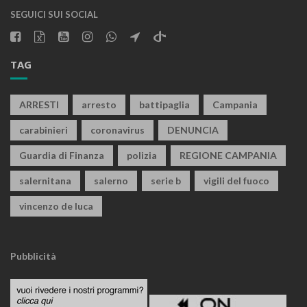
SEGUICI SUI SOCIAL
TAG
ARRESTI
arresto
battipaglia
Campania
carabinieri
coronavirus
DENUNCIA
Guardia di Finanza
polizia
REGIONE CAMPANIA
salernitana
salerno
serie b
vigili del fuoco
vincenzo de luca
Pubblicità