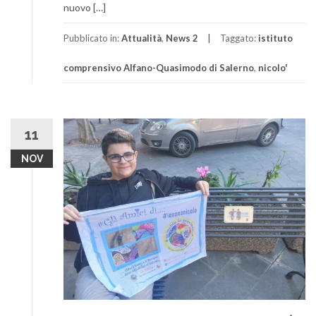
nuovo […]
Pubblicato in:
Attualità
,
News 2
Taggato:
istituto
comprensivo Alfano-Quasimodo di Salerno
,
nicolo'
11
NOV