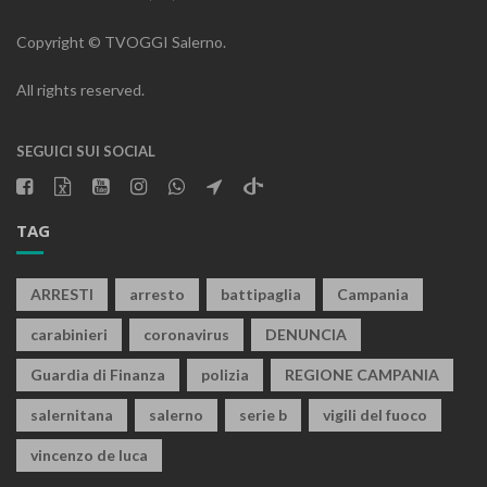
Copyright © TVOGGI Salerno.
All rights reserved.
SEGUICI SUI SOCIAL
TAG
ARRESTI
arresto
battipaglia
Campania
carabinieri
coronavirus
DENUNCIA
Guardia di Finanza
polizia
REGIONE CAMPANIA
salernitana
salerno
serie b
vigili del fuoco
vincenzo de luca