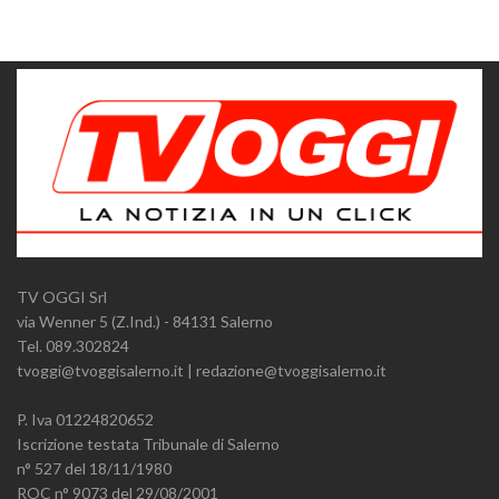
TV OGGI Srl
via Wenner 5 (Z.Ind.) - 84131 Salerno
Tel. 089.302824
tvoggi@tvoggisalerno.it | redazione@tvoggisalerno.it
P. Iva 01224820652
Iscrizione testata Tribunale di Salerno
n° 527 del 18/11/1980
ROC n° 9073 del 29/08/2001