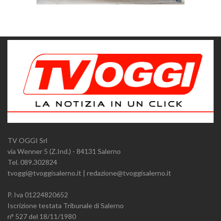
TV OGGI Srl
via Wenner 5 (Z.Ind.) - 84131 Salerno
Tel. 089.302824
tvoggi@tvoggisalerno.it | redazione@tvoggisalerno.it
P. Iva 01224820652
Iscrizione testata Tribunale di Salerno
n° 527 del 18/11/1980