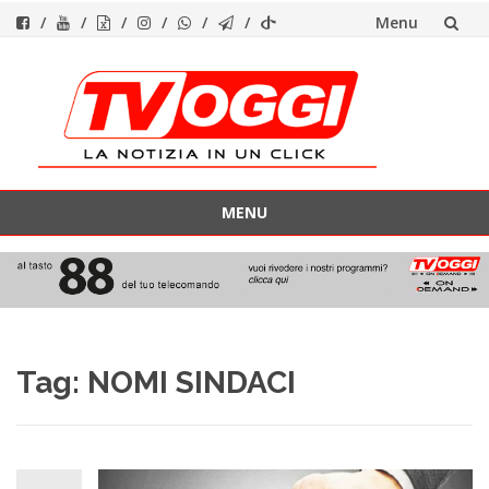
Menu
Vai
al
contenuto
MENU
Vai
al
contenuto
Tag:
NOMI SINDACI