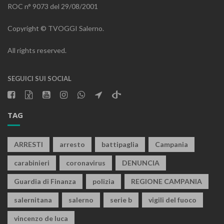
ROC n° 9073 del 29/08/2001
Copyright © TVOGGI Salerno.
All rights reserved.
SEGUICI SUI SOCIAL
TAG
ARRESTI
arresto
battipaglia
Campania
carabinieri
coronavirus
DENUNCIA
Guardia di Finanza
polizia
REGIONE CAMPANIA
salernitana
salerno
serie b
vigili del fuoco
vincenzo de luca