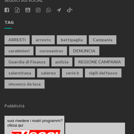
SEGUICI SUI SOCIAL
TAG
ARRESTI
arresto
battipaglia
Campania
carabinieri
coronavirus
DENUNCIA
Guardia di Finanza
polizia
REGIONE CAMPANIA
salernitana
salerno
serie b
vigili del fuoco
vincenzo de luca
Pubblicità