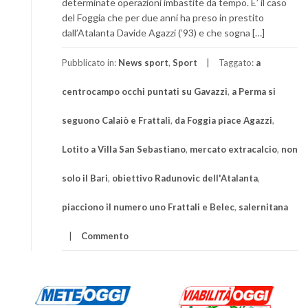
determinate operazioni imbastite da tempo. E’ il caso
del Foggia che per due anni ha preso in prestito
dall’Atalanta Davide Agazzi (’93) e che sogna […]
Pubblicato in:
News sport
,
Sport
Taggato:
a
centrocampo occhi puntati su Gavazzi
,
a Perma si
seguono Calaiò e Frattali
,
da Foggia piace Agazzi
,
Lotito a Villa San Sebastiano
,
mercato extracalcio
,
non
solo il Bari
,
obiettivo Radunovic dell'Atalanta
,
piacciono il numero uno Frattali e Belec
,
salernitana
Commento