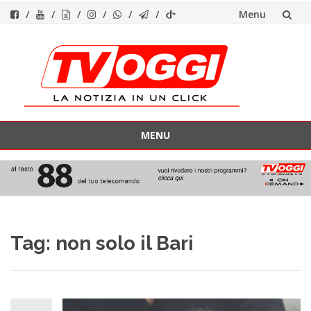
Menu
Vai
al
contenuto
MENU
Vai
al
contenuto
Tag:
non solo il Bari