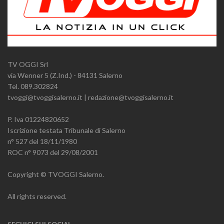
TV OGGI Srl
via Wenner 5 (Z.Ind.) - 84131 Salerno
Tel. 089.302824
tvoggi@tvoggisalerno.it | redazione@tvoggisalerno.it
P. Iva 01224820652
Iscrizione testata Tribunale di Salerno
n° 527 del 18/11/1980
ROC n° 9073 del 29/08/2001
Copyright © TVOGGI Salerno.
All rights reserved.