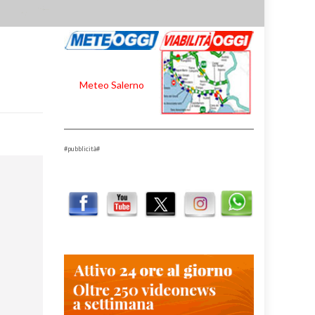
Meteo Salerno
#pubblicità#