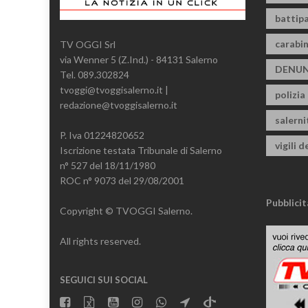
battipa
carabin
TV OGGI Srl
via Wenner 5 (Z.Ind.) - 84131 Salerno
DENUN
Tel. 089.302824
tvoggi@tvoggisalerno.it |
polizia
redazione@tvoggisalerno.it
salern
P. Iva 01224820652
vigili d
Iscrizione testata Tribunale di Salerno
n° 527 del 18/11/1980
ROC n° 9073 del 29/08/2001
Pubblicit
Copyright © TVOGGI Salerno.
All rights reserved.
SEGUICI SUI SOCIAL