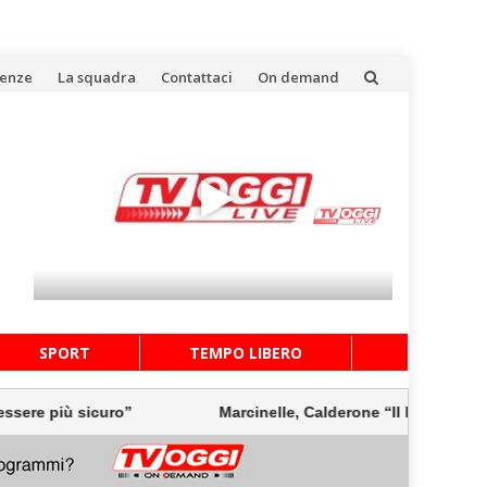
uenze
La squadra
Contattaci
On demand
SPORT
TEMPO LIBERO
 più sicuro”
Marcinelle, Calderone “Il lavoro deve esse