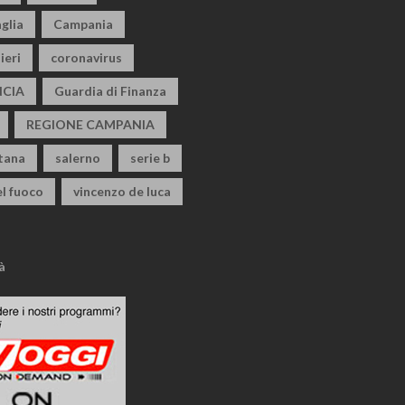
glia
Campania
ieri
coronavirus
CIA
Guardia di Finanza
REGIONE CAMPANIA
itana
salerno
serie b
el fuoco
vincenzo de luca
à