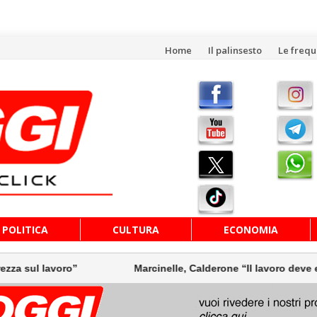
Vai
Home
Il palinsesto
Le freq
al
contenuto
POLITICA
CULTURA
ECONOMIA
sul lavoro”
Marcinelle, Calderone “Il lavoro deve essere