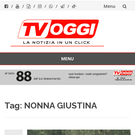
Menu
Vai
al
contenuto
MENU
Vai
al
contenuto
Tag:
NONNA GIUSTINA