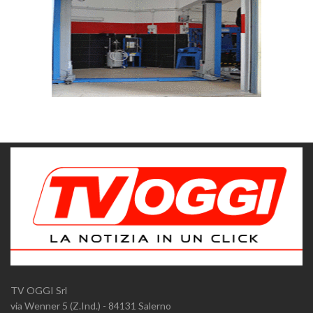
TV OGGI Srl
via Wenner 5 (Z.Ind.) - 84131 Salerno