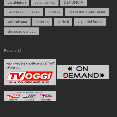
carabinieri
coronavirus
DENUNCIA
Guardia di Finanza
polizia
REGIONE CAMPANIA
salernitana
salerno
serie b
vigili del fuoco
vincenzo de luca
Pubblicità