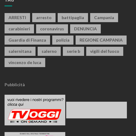
ARRESTI
arresto
battipaglia
Campania
carabinieri
coronavirus
DENUNCIA
Guardia di Finanza
polizia
REGIONE CAMPANIA
salernitana
salerno
serie b
vigili del fuoco
vincenzo de luca
Pubblicità