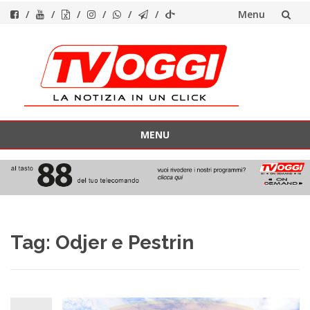
Menu
Vai
al
contenuto
MENU
Vai
al
contenuto
Tag:
Odjer e Pestrin