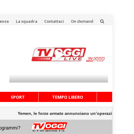
uenze
La squadra
Contattaci
On demand
SPORT
TEMPO LIBERO
emen, le forze armate annunciano un’operazione militare contro g