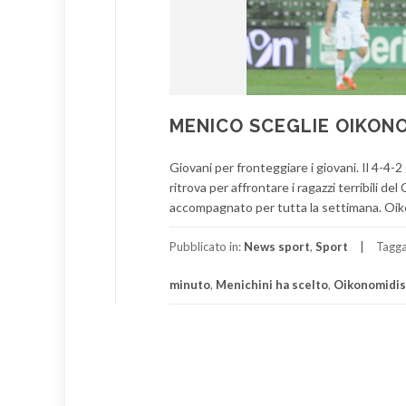
MENICO SCEGLIE OIKON
Giovani per fronteggiare i giovani. Il 4-4-2
ritrova per affrontare i ragazzi terribili d
accompagnato per tutta la settimana. Oik
Pubblicato in:
News sport
,
Sport
Tagg
minuto
,
Menichini ha scelto
,
Oikonomidis