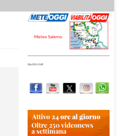
Meteo Salerno
#pubblicità#