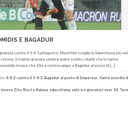
OMIDIS E BAGADUR
 granata contro il 3-4-3 pitagorico. Menichini sceglie la Salernitana più ve
el Crotone. Il trainer granata sembra avere sciolto i dubbi che lo hanno
onomidis invece che Zito a centrocampo e Bagadur al posto di […]
ato:
4-4-2 contro il 3-4-3
,
Bagadur al posto di Empereur
,
Gatto esordio d
 invece Zito
,
Ricci e Balasa
,
salernitana
,
solo tre giocatori over 30
,
Tern