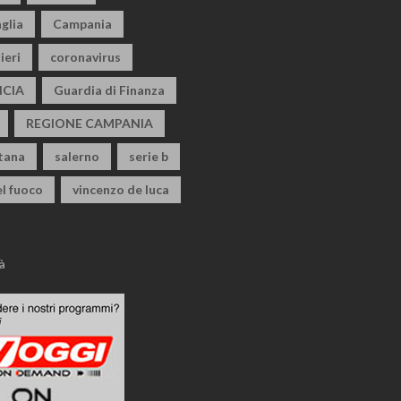
glia
Campania
ieri
coronavirus
CIA
Guardia di Finanza
REGIONE CAMPANIA
itana
salerno
serie b
el fuoco
vincenzo de luca
à