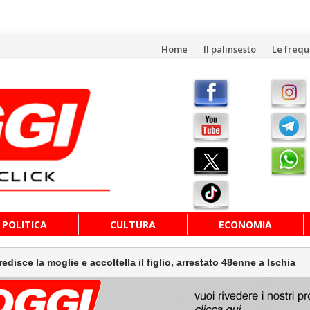
Vai
Home
Il palinsesto
Le freq
al
contenuto
POLITICA
CULTURA
ECONOMIA
moglie e accoltella il figlio, arrestato 48enne a Ischia
Y