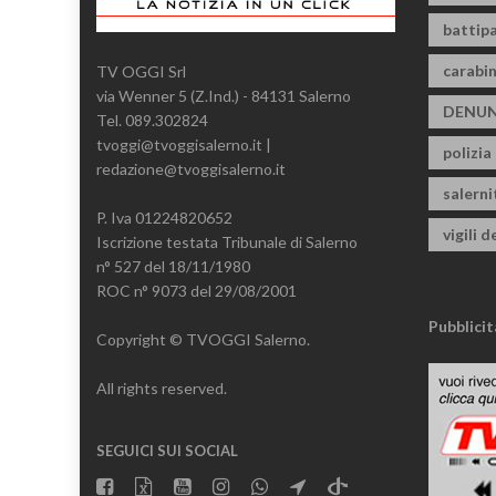
battipa
carabin
TV OGGI Srl
via Wenner 5 (Z.Ind.) - 84131 Salerno
DENUN
Tel. 089.302824
tvoggi@tvoggisalerno.it |
polizia
redazione@tvoggisalerno.it
salern
P. Iva 01224820652
vigili d
Iscrizione testata Tribunale di Salerno
n° 527 del 18/11/1980
ROC n° 9073 del 29/08/2001
Pubblicit
Copyright © TVOGGI Salerno.
All rights reserved.
SEGUICI SUI SOCIAL