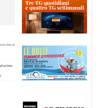
loce che si
al primo
i