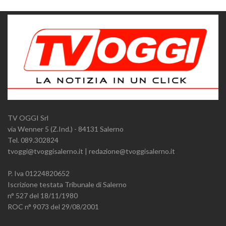
TV OGGI Srl
via Wenner 5 (Z.Ind.) - 84131 Salerno
Tel. 089.302824
tvoggi@tvoggisalerno.it | redazione@tvoggisalerno.it
P. Iva 01224820652
Iscrizione testata Tribunale di Salerno
n° 527 del 18/11/1980
ROC n° 9073 del 29/08/2001