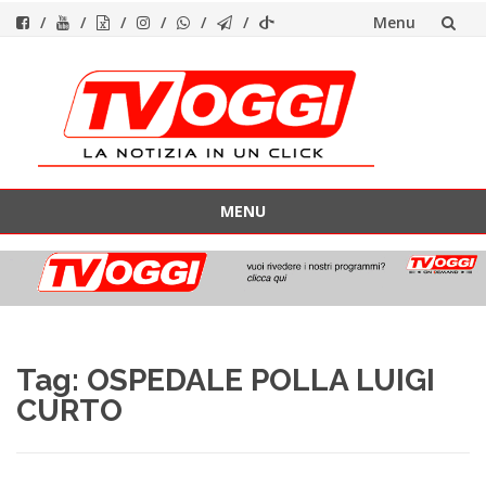
Menu
Vai
al
contenuto
MENU
Vai
al
contenuto
Tag:
OSPEDALE POLLA LUIGI
CURTO