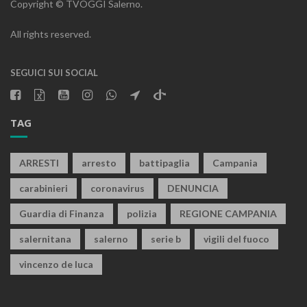
Copyright © TVOGGI Salerno.
All rights reserved.
SEGUICI SUI SOCIAL
TAG
ARRESTI
arresto
battipaglia
Campania
carabinieri
coronavirus
DENUNCIA
Guardia di Finanza
polizia
REGIONE CAMPANIA
salernitana
salerno
serie b
vigili del fuoco
vincenzo de luca