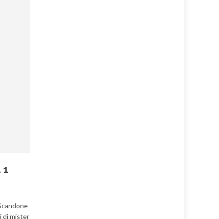
 1
a Scandone
 di mister