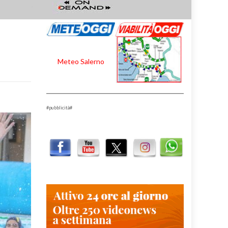
Meteo Salerno
#pubblicità#