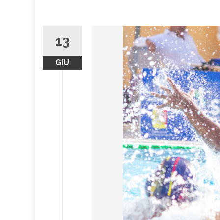
13
GIU