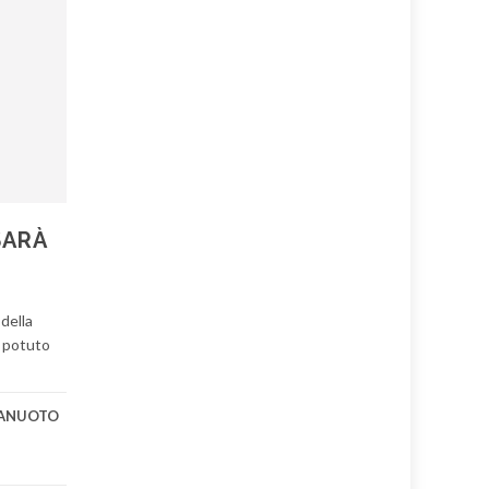
SARÀ
della
a potuto
LANUOTO