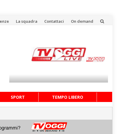
uenze
La squadra
Contattaci
On demand
SPORT
TEMPO LIBERO