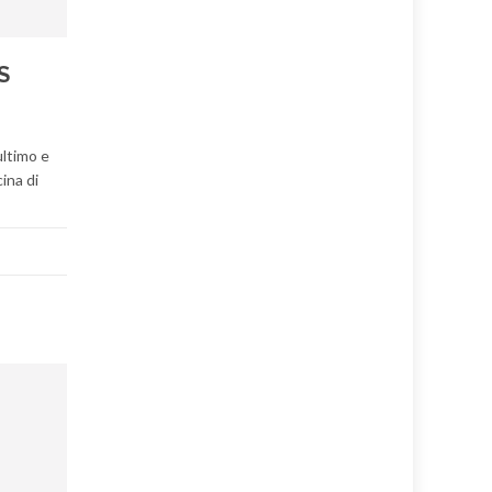
S
ultimo e
ina di