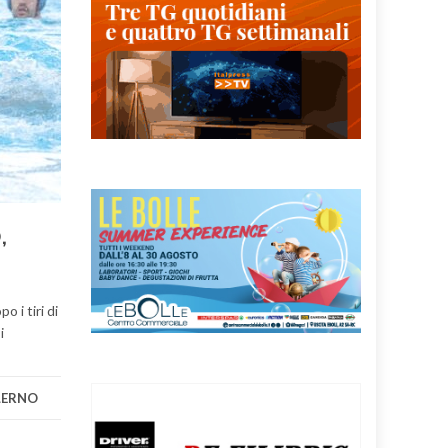
,
 i tiri di
i
LERNO