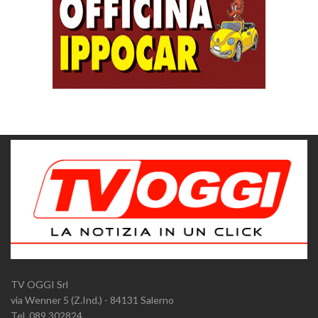
TV OGGI Srl
via Wenner 5 (Z.Ind.) - 84131 Salerno
Tel. 089.302824