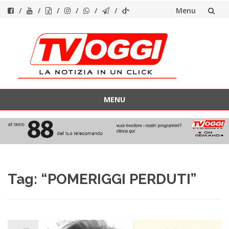
Menu
Vai
al
contenuto
MENU
Vai
al
contenuto
Tag:
“POMERIGGI PERDUTI”