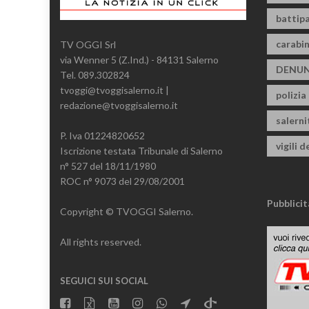
battipa
carabin
TV OGGI Srl
via Wenner 5 (Z.Ind.) - 84131 Salerno
DENUN
Tel. 089.302824
tvoggi@tvoggisalerno.it |
polizia
redazione@tvoggisalerno.it
salern
P. Iva 01224820652
vigili d
Iscrizione testata Tribunale di Salerno
n° 527 del 18/11/1980
ROC n° 9073 del 29/08/2001
Pubblicit
Copyright © TVOGGI Salerno.
All rights reserved.
SEGUICI SUI SOCIAL