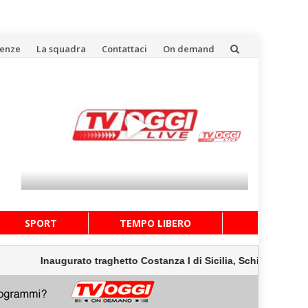
uenze
La squadra
Contattaci
On demand
SPORT
TEMPO LIBERO
Inaugurato traghetto Costanza I di Sicilia, Schifani “Mantenuto im