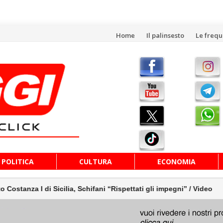
Vai
Home
Il palinsesto
Le freq
al
contenuto
POLITICA
CULTURA
ECONOMIA
 I di Sicilia, Schifani “Rispettati gli impegni” / Video