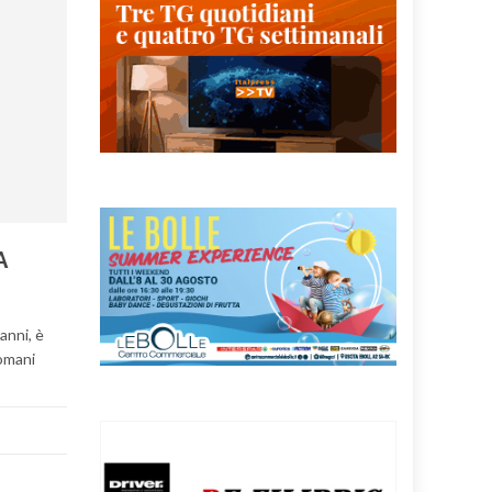
A
anni, è
domani