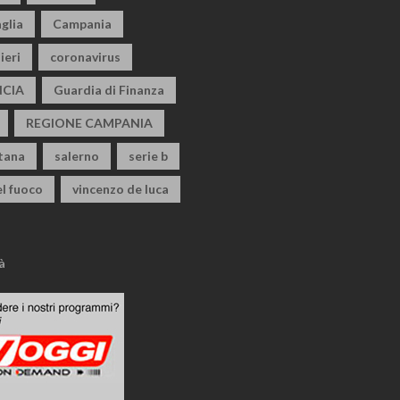
glia
Campania
ieri
coronavirus
CIA
Guardia di Finanza
REGIONE CAMPANIA
itana
salerno
serie b
el fuoco
vincenzo de luca
à