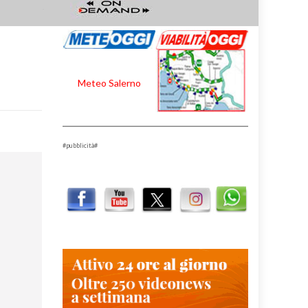
Meteo Salerno
#pubblicità#