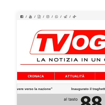
Vai
CRONACA
ATTUALITÀ
al
contenuto
overe verso la nazione”
Inaugurato il traghetto Costanza