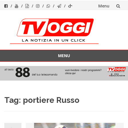
Menu
Vai
al
contenuto
MENU
Vai
al
contenuto
Tag:
portiere Russo