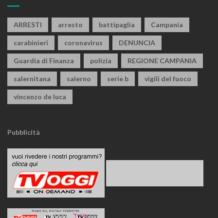
ARRESTI
arresto
battipaglia
Campania
carabinieri
coronavirus
DENUNCIA
Guardia di Finanza
polizia
REGIONE CAMPANIA
salernitana
salerno
serie b
vigili del fuoco
vincenzo de luca
Pubblicità