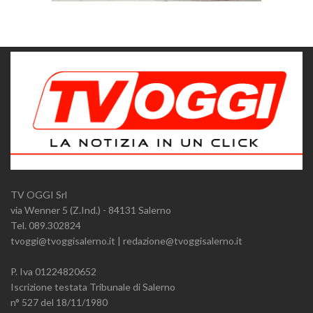
TV OGGI Srl
via Wenner 5 (Z.Ind.) - 84131 Salerno
Tel. 089.302824
tvoggi@tvoggisalerno.it | redazione@tvoggisalerno.it
P. Iva 01224820652
Iscrizione testata Tribunale di Salerno
n° 527 del 18/11/1980