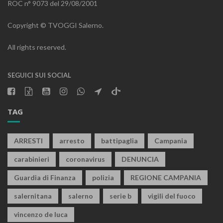
ROC n° 9073 del 29/08/2001
Copyright © TVOGGI Salerno.
All rights reserved.
SEGUICI SUI SOCIAL
TAG
ARRESTI
arresto
battipaglia
Campania
carabinieri
coronavirus
DENUNCIA
Guardia di Finanza
polizia
REGIONE CAMPANIA
salernitana
salerno
serie b
vigili del fuoco
vincenzo de luca