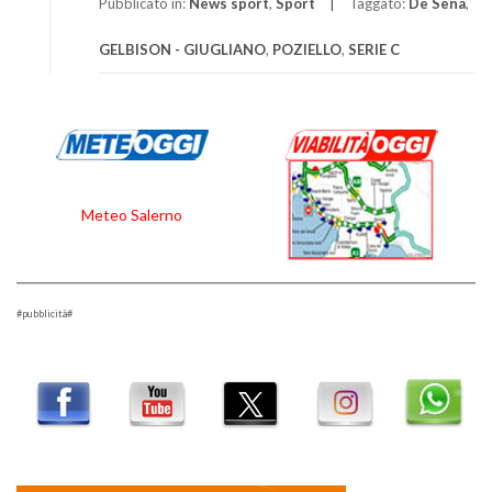
Pubblicato in:
News sport
,
Sport
Taggato:
De Sena
,
GELBISON - GIUGLIANO
,
POZIELLO
,
SERIE C
Meteo Salerno
#pubblicità#