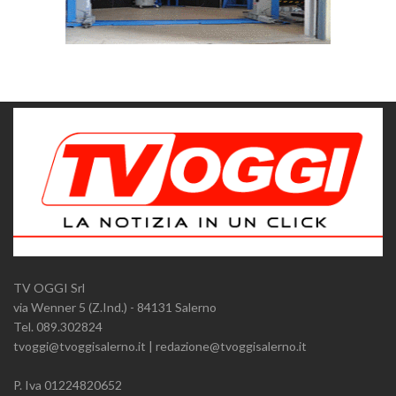
TV OGGI Srl
via Wenner 5 (Z.Ind.) - 84131 Salerno
Tel. 089.302824
tvoggi@tvoggisalerno.it | redazione@tvoggisalerno.it
P. Iva 01224820652