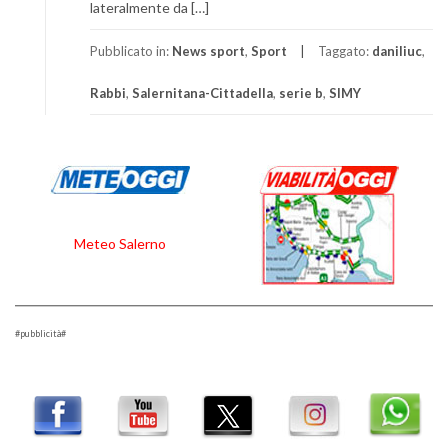
lateralmente da […]
Pubblicato in:
News sport
,
Sport
Taggato:
daniliuc
,
Rabbi
,
Salernitana-Cittadella
,
serie b
,
SIMY
Meteo Salerno
#pubblicità#