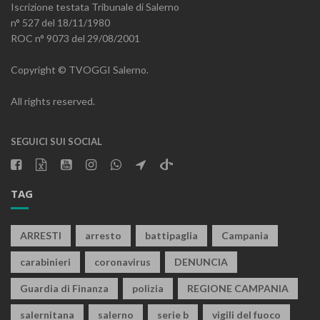
Iscrizione testata Tribunale di Salerno
n° 527 del 18/11/1980
ROC n° 9073 del 29/08/2001
Copyright © TVOGGI Salerno.
All rights reserved.
SEGUICI SUI SOCIAL
TAG
ARRESTI
arresto
battipaglia
Campania
carabinieri
coronavirus
DENUNCIA
Guardia di Finanza
polizia
REGIONE CAMPANIA
salernitana
salerno
serie b
vigili del fuoco