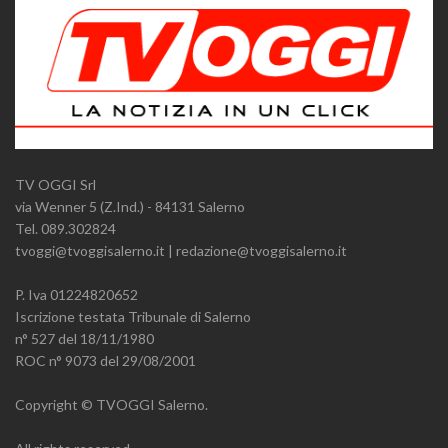
TV OGGI Srl
via Wenner 5 (Z.Ind.) - 84131 Salerno
Tel. 089.302824
tvoggi@tvoggisalerno.it | redazione@tvoggisalerno.it
P. Iva 01224820652
Iscrizione testata Tribunale di Salerno
n° 527 del 18/11/1980
ROC n° 9073 del 29/08/2001
Copyright © TVOGGI Salerno.