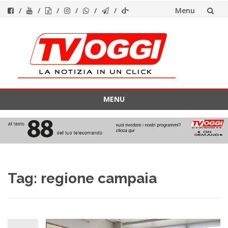
Menu
Vai
al
contenuto
MENU
Vai
al
contenuto
Tag:
regione campaia