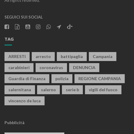
All rights reserved.
SEGUICI SUI SOCIAL
TAG
ARRESTI
arresto
battipaglia
Campania
carabinieri
coronavirus
DENUNCIA
Guardia di Finanza
polizia
REGIONE CAMPANIA
salernitana
salerno
serie b
vigili del fuoco
vincenzo de luca
Pubblicità