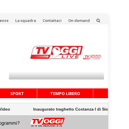
uenze
La squadra
Contattaci
On demand
SPORT
TEMPO LIBERO
Inaugurato traghetto Costanza I di Sicilia, Schifani “Mant