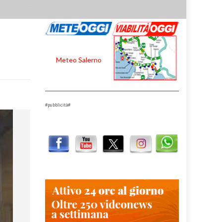
Meteo Salerno
#pubblicità#