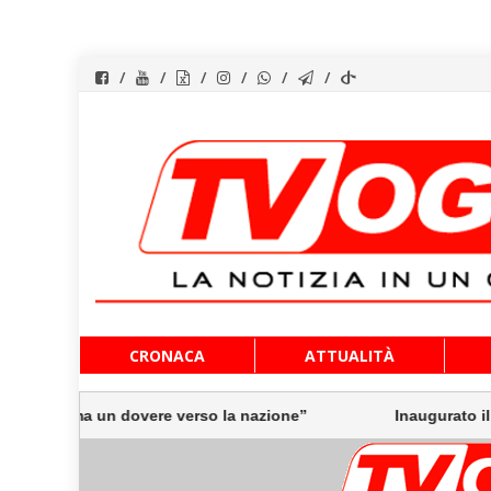
Vai
CRONACA
ATTUALITÀ
al
contenuto
 ma un dovere verso la nazione”
Inaugurato il traghetto 