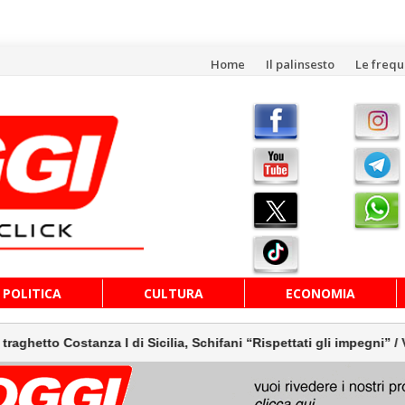
Vai
Home
Il palinsesto
Le freq
al
contenuto
POLITICA
CULTURA
ECONOMIA
Costanza I di Sicilia, Schifani “Rispettati gli impegni” / Video