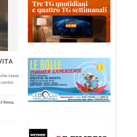
VITA
, che stava
o contro
nt'Anna
,