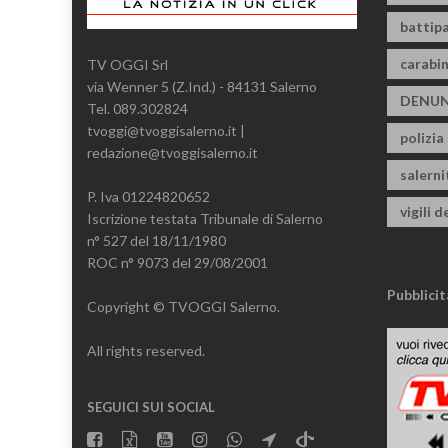
battipa
carabin
TV OGGI Srl
via Wenner 5 (Z.Ind.) - 84131 Salerno
DENUN
Tel. 089.302824
tvoggi@tvoggisalerno.it |
polizia
redazione@tvoggisalerno.it
salern
P. Iva 01224820652
vigili d
Iscrizione testata Tribunale di Salerno
n° 527 del 18/11/1980
ROC n° 9073 del 29/08/2001
Pubblicit
Copyright © TVOGGI Salerno.
All rights reserved.
SEGUICI SUI SOCIAL