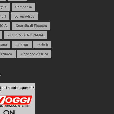
glia
Campania
ieri
coronavirus
CIA
Guardia di Finanza
REGIONE CAMPANIA
itana
salerno
serie b
el fuoco
vincenzo de luca
à