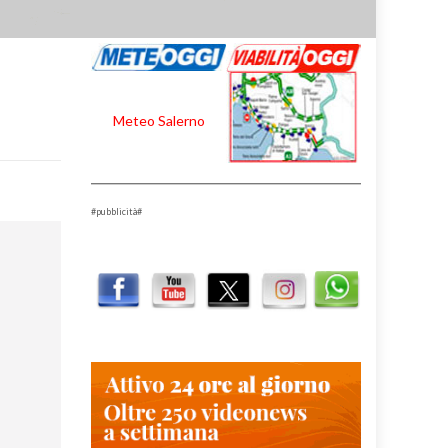
Meteo Salerno
#pubblicità#