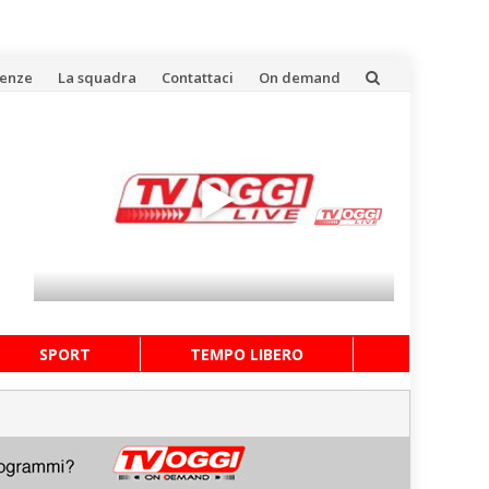
uenze
La squadra
Contattaci
On demand
SPORT
TEMPO LIBERO