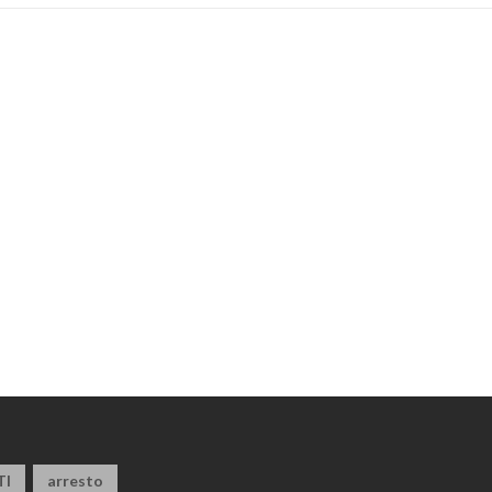
TI
arresto