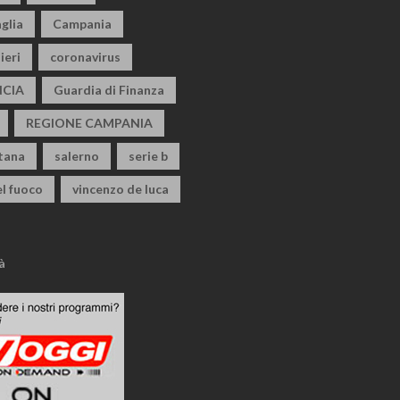
glia
Campania
ieri
coronavirus
CIA
Guardia di Finanza
REGIONE CAMPANIA
itana
salerno
serie b
el fuoco
vincenzo de luca
à