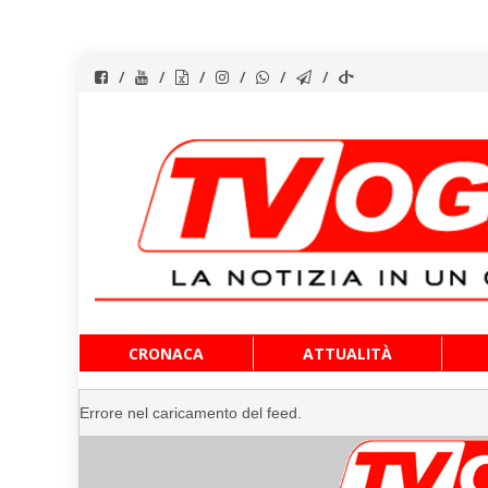
Vai
CRONACA
ATTUALITÀ
al
contenuto
Errore nel caricamento del feed.