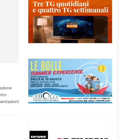
razione
ento
imentazioni