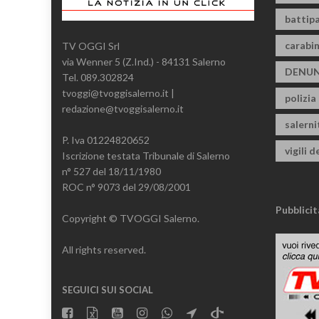
battipa
carabin
TV OGGI Srl
via Wenner 5 (Z.Ind.) - 84131 Salerno
DENUN
Tel. 089.302824
tvoggi@tvoggisalerno.it |
polizia
redazione@tvoggisalerno.it
salern
P. Iva 01224820652
vigili d
Iscrizione testata Tribunale di Salerno
n° 527 del 18/11/1980
ROC n° 9073 del 29/08/2001
Pubblicit
Copyright © TVOGGI Salerno.
All rights reserved.
SEGUICI SUI SOCIAL