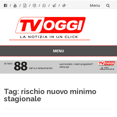
Menu
Vai
al
contenuto
MENU
Vai
al
contenuto
Tag:
rischio nuovo minimo
stagionale