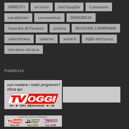
ARRESTI
arresto
battipaglia
Campania
carabinieri
coronavirus
DENUNCIA
Guardia di Finanza
polizia
REGIONE CAMPANIA
salernitana
salerno
serie b
vigili del fuoco
vincenzo de luca
Pubblicità