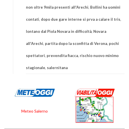
non oltre 9mila presenti all'Arechi
,
Bollini ha uomini
contati
,
dopo due gare interne si prva a calare il tris
,
lontano dal Piola Novara in difficoltà
,
Novara
all'Arechi
,
partita dopo la sconfitta di Verona
,
pochi
spettatori
,
prevendita fiacca
,
rischio nuovo minimo
stagionale
,
salernitana
Meteo Salerno