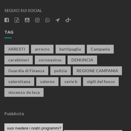
SEGUICI SUI SOCIAL
TAG
ARRESTI
arresto
battipaglia
Campania
carabinieri
coronavirus
DENUNCIA
Guardia di Finanza
polizia
REGIONE CAMPANIA
salernitana
salerno
serie b
vigili del fuoco
vincenzo de luca
Pubblicità