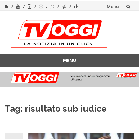
Menu
Vai
al
contenuto
MENU
Vai
al
contenuto
Tag:
risultato sub iudice