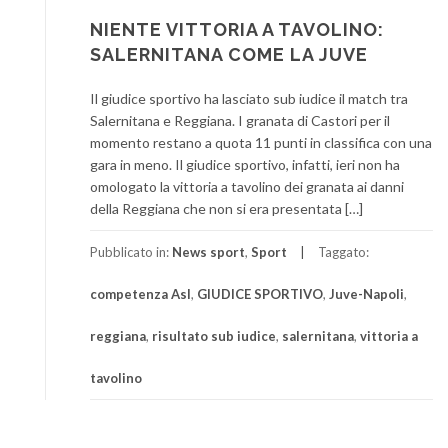
NIENTE VITTORIA A TAVOLINO:
SALERNITANA COME LA JUVE
Il giudice sportivo ha lasciato sub iudice il match tra
Salernitana e Reggiana. I granata di Castori per il
momento restano a quota 11 punti in classifica con una
gara in meno. Il giudice sportivo, infatti, ieri non ha
omologato la vittoria a tavolino dei granata ai danni
della Reggiana che non si era presentata […]
Pubblicato in:
News sport
,
Sport
Taggato:
competenza Asl
,
GIUDICE SPORTIVO
,
Juve-Napoli
,
reggiana
,
risultato sub iudice
,
salernitana
,
vittoria a
tavolino