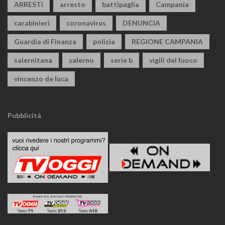
ARRESTI
arresto
battipaglia
Campania
carabinieri
coronavirus
DENUNCIA
Guardia di Finanza
polizia
REGIONE CAMPANIA
salernitana
salerno
serie b
vigili del fuoco
vincenzo de luca
Pubblicità