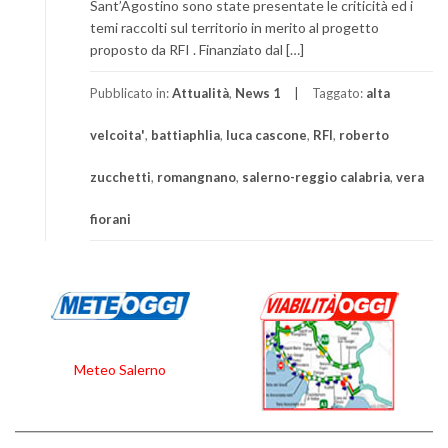
Sant’Agostino sono state presentate le criticità ed i
temi raccolti sul territorio in merito al progetto
proposto da RFI . Finanziato dal […]
Pubblicato in:
Attualità
,
News 1
Taggato:
alta
velcoita'
,
battiaphlia
,
luca cascone
,
RFI
,
roberto
zucchetti
,
romangnano
,
salerno-reggio calabria
,
vera
fiorani
Meteo Salerno