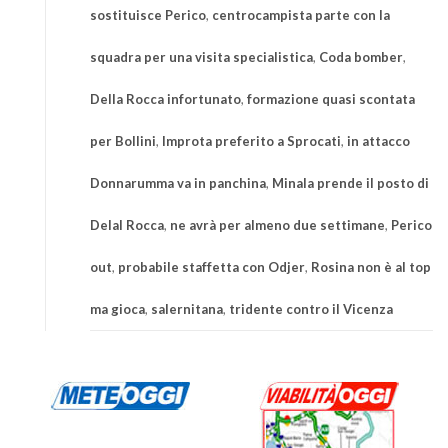
sostituisce Perico
,
centrocampista parte con la
squadra per una visita specialistica
,
Coda bomber
,
Della Rocca infortunato
,
formazione quasi scontata
per Bollini
,
Improta preferito a Sprocati
,
in attacco
Donnarumma va in panchina
,
Minala prende il posto di
Delal Rocca
,
ne avrà per almeno due settimane
,
Perico
out
,
probabile staffetta con Odjer
,
Rosina non è al top
ma gioca
,
salernitana
,
tridente contro il Vicenza