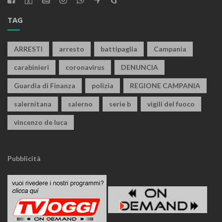
TAG
ARRESTI
arresto
battipaglia
Campania
carabinieri
coronavirus
DENUNCIA
Guardia di Finanza
polizia
REGIONE CAMPANIA
salernitana
salerno
serie b
vigili del fuoco
vincenzo de luca
Pubblicità