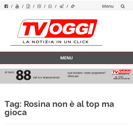
Menu
Vai
al
contenuto
MENU
Vai
al
contenuto
Tag:
Rosina non è al top ma
gioca