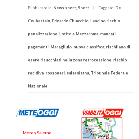
Pubblicato in:
News sport
,
Sport
Taggato:
De
Coubertain
,
Edoardo Chiacchio
,
Lancino rischio
penalizzazione
,
Lotito e Mezzaroma
,
mancati
pagamenti
,
Maragliulo
,
nuova classifica
,
rischiiano di
esere risucchiati nella zona retrocessione
,
rischio
recidiva
,
rossoneri
,
salernitana
,
Tribunale Federale
Nazionale
Meteo Salerno