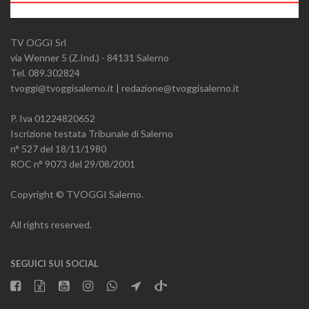
TV OGGI Srl
via Wenner 5 (Z.Ind.) - 84131 Salerno
Tel. 089.302824
tvoggi@tvoggisalerno.it | redazione@tvoggisalerno.it
P. Iva 01224820652
Iscrizione testata Tribunale di Salerno
n° 527 del 18/11/1980
ROC n° 9073 del 29/08/2001
Copyright © TVOGGI Salerno.
All rights reserved.
SEGUICI SUI SOCIAL