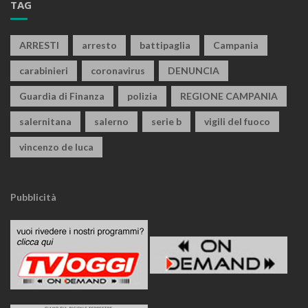
TAG
ARRESTI
arresto
battipaglia
Campania
carabinieri
coronavirus
DENUNCIA
Guardia di Finanza
polizia
REGIONE CAMPANIA
salernitana
salerno
serie b
vigili del fuoco
vincenzo de luca
Pubblicità