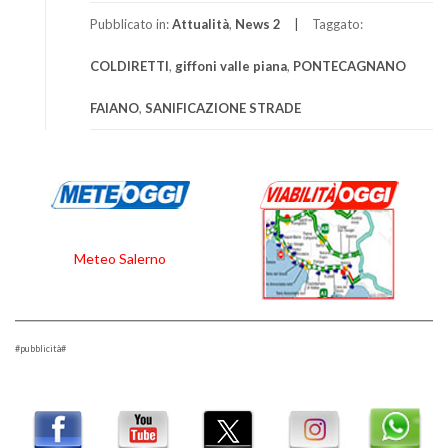
Pubblicato in:
Attualità
,
News 2
Taggato:
COLDIRETTI
,
giffoni valle piana
,
PONTECAGNANO
FAIANO
,
SANIFICAZIONE STRADE
Meteo Salerno
#pubblicità#