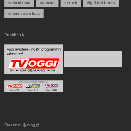
salernitana
salerno
serie b
vigili del fuoco
vincenzo de luca
Pubblicità
Tweet di @tvoggi