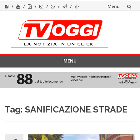
Menu
Vai
al
contenuto
MENU
Vai
al
contenuto
Tag:
SANIFICAZIONE STRADE