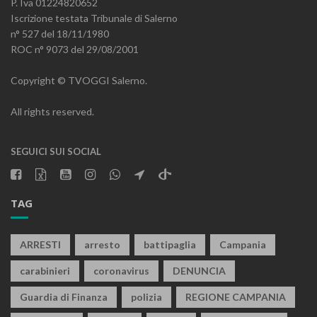
P. Iva 01224820652
Iscrizione testata Tribunale di Salerno
n° 527 del 18/11/1980
ROC n° 9073 del 29/08/2001
Copyright © TVOGGI Salerno.
All rights reserved.
SEGUICI SUI SOCIAL
TAG
ARRESTI
arresto
battipaglia
Campania
carabinieri
coronavirus
DENUNCIA
Guardia di Finanza
polizia
REGIONE CAMPANIA