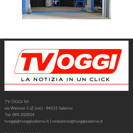
TV OGGI Srl
via Wenner 5 (Z.Ind.) - 84131 Salerno
Tel. 089.302824
tvoggi@tvoggisalerno.it | redazione@tvoggisalerno.it