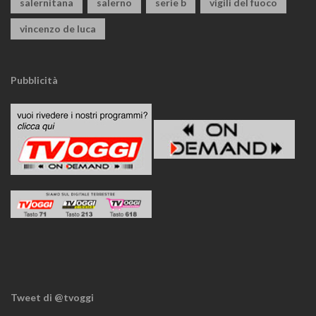
salernitana
salerno
serie b
vigili del fuoco
vincenzo de luca
Pubblicità
Tweet di @tvoggi