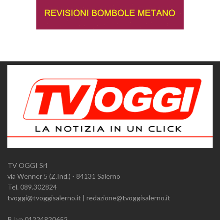
TV OGGI Srl
via Wenner 5 (Z.Ind.) - 84131 Salerno
Tel. 089.302824
tvoggi@tvoggisalerno.it | redazione@tvoggisalerno.it
P. Iva 01224820652