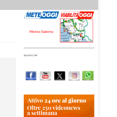
Meteo Salerno
#pubblicità#