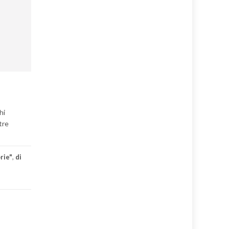
O
hi
tre
orie"
,
di