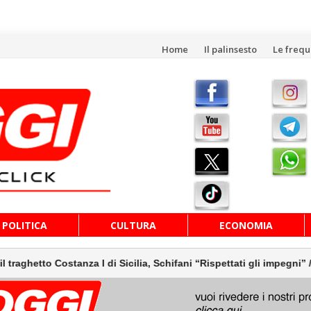
Vai
Home
Il palinsesto
Le freq
al
contenuto
POLITICA
CULTURA
ECONOMIA
stanza I di Sicilia, Schifani “Rispettati gli impegni” / Video