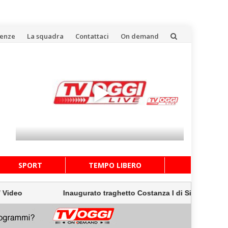
uenze
La squadra
Contattaci
On demand
SPORT
TEMPO LIBERO
Inaugurato traghetto Costanza I di Sicilia, Schifani “Mantenu