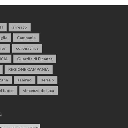
TI
arresto
glia
Campania
ieri
coronavirus
CIA
Guardia di Finanza
REGIONE CAMPANIA
itana
salerno
serie b
el fuoco
vincenzo de luca
à