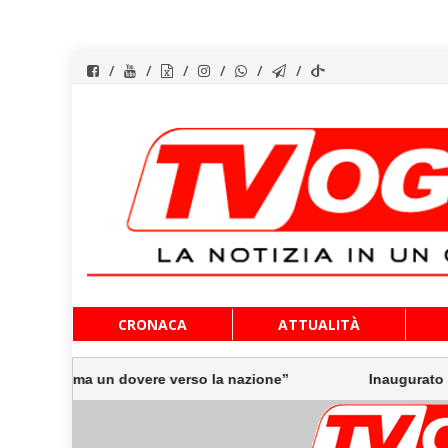
Vai
CRONACA
ATTUALITÀ
al
contenuto
 un dovere verso la nazione”
Inaugurato il traghetto Co