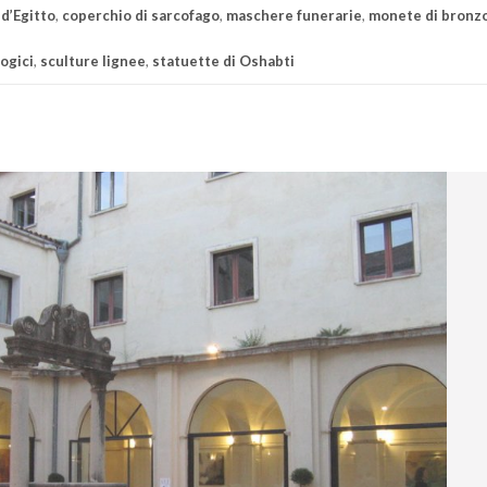
 d’Egitto
,
coperchio di sarcofago
,
maschere funerarie
,
monete di bronz
ogici
,
sculture lignee
,
statuette di Oshabti