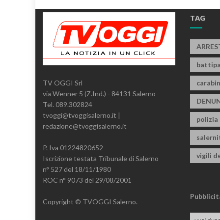
TAG
ARRES
battipa
carabin
TV OGGI Srl
via Wenner 5 (Z.Ind.) - 84131 Salerno
DENUN
Tel. 089.302824
tvoggi@tvoggisalerno.it |
polizia
redazione@tvoggisalerno.it
salern
P. Iva 01224820652
vigili d
Iscrizione testata Tribunale di Salerno
n° 527 del 18/11/1980
ROC n° 9073 del 29/08/2001
Pubblicit
Copyright © TVOGGI Salerno.