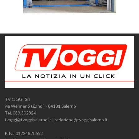
TV OGGI Srl
via Wenner 5 (Z.Ind.) - 84131 Salerno
Tel. 089.302824
tvoggi@tvoggisalerno.it | redazione@tvoggisalerno.it
P. Iva 01224820652