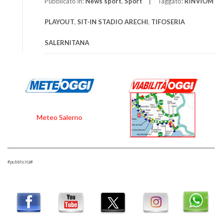
Pubblicato in:
News sport
,
Sport
Taggato:
RINVIOM
PLAYOUT
,
SIT-IN STADIO ARECHI
,
TIFOSERIA
SALERNITANA
Meteo Salerno
#pubblicità#