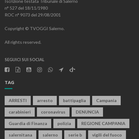
Iscrizione testata Tribunale di Salerno
n° 527 del 18/11/1980
ROC n° 9073 del 29/08/2001
Copyright © TVOGGI Salerno.
All rights reserved.
SEGUICI SUI SOCIAL
TAG
ARRESTI
arresto
battipaglia
Campania
carabinieri
coronavirus
DENUNCIA
Guardia di Finanza
polizia
REGIONE CAMPANIA
salernitana
salerno
serie b
vigili del fuoco