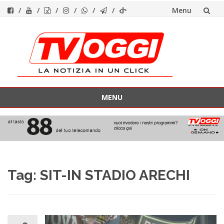
Menu
Vai
al
contenuto
MENU
Vai
al
contenuto
Tag:
SIT-IN STADIO ARECHI