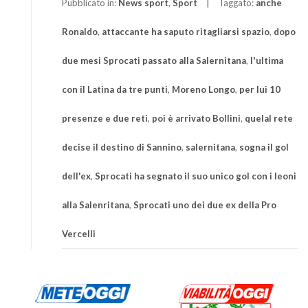
Pubblicato in:
News sport
,
Sport
Taggato:
anche
Ronaldo
,
attaccante ha saputo ritagliarsi spazio
,
dopo
due mesi Sprocati passato alla Salernitana
,
l'ultima
con il Latina da tre punti
,
Moreno Longo
,
per lui 10
presenze e due reti
,
poi è arrivato Bollini
,
quelal rete
decise il destino di Sannino
,
salernitana
,
sogna il gol
dell'ex
,
Sprocati ha segnato il suo unico gol con i leoni
alla Salenritana
,
Sprocati uno dei due ex della Pro
Vercelli