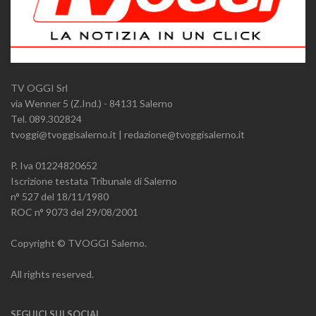
TV OGGI Srl
via Wenner 5 (Z.Ind.) - 84131 Salerno
Tel. 089.302824
tvoggi@tvoggisalerno.it | redazione@tvoggisalerno.it
P. Iva 01224820652
Iscrizione testata Tribunale di Salerno
n° 527 del 18/11/1980
ROC n° 9073 del 29/08/2001
Copyright © TVOGGI Salerno.
All rights reserved.
SEGUICI SUI SOCIAL