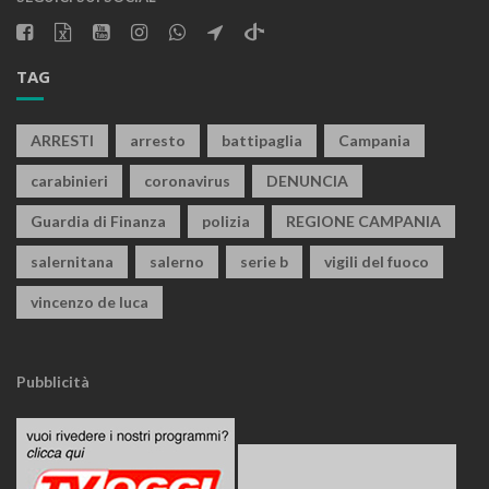
TAG
ARRESTI
arresto
battipaglia
Campania
carabinieri
coronavirus
DENUNCIA
Guardia di Finanza
polizia
REGIONE CAMPANIA
salernitana
salerno
serie b
vigili del fuoco
vincenzo de luca
Pubblicità