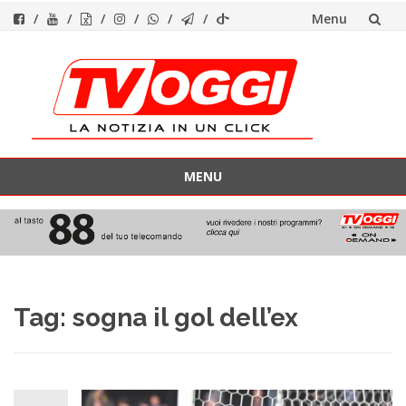
Menu
Vai
al
contenuto
MENU
Vai
al
contenuto
Tag:
sogna il gol dell’ex