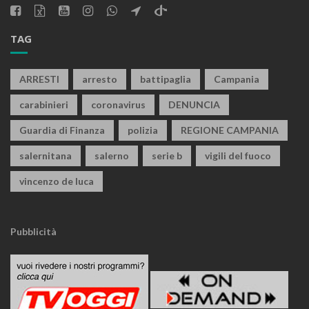
TAG
ARRESTI
arresto
battipaglia
Campania
carabinieri
coronavirus
DENUNCIA
Guardia di Finanza
polizia
REGIONE CAMPANIA
salernitana
salerno
serie b
vigili del fuoco
vincenzo de luca
Pubblicità