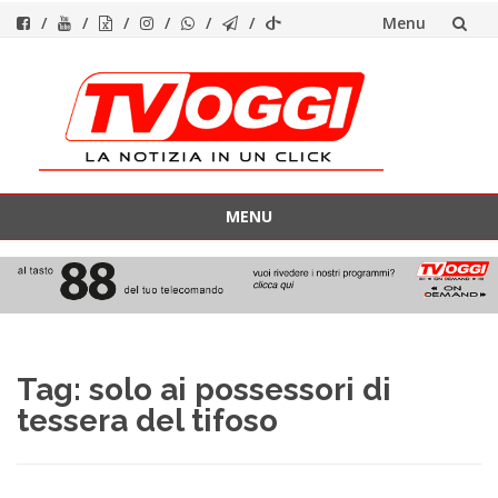
Menu
Vai
al
contenuto
MENU
Vai
al
contenuto
Tag:
solo ai possessori di
tessera del tifoso