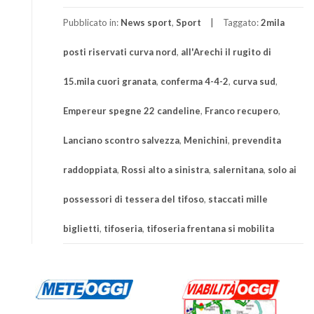
Pubblicato in:
News sport
,
Sport
Taggato:
2mila
posti riservati curva nord
,
all'Arechi il rugito di
15.mila cuori granata
,
conferma 4-4-2
,
curva sud
,
Empereur spegne 22 candeline
,
Franco recupero
,
Lanciano scontro salvezza
,
Menichini
,
prevendita
raddoppiata
,
Rossi alto a sinistra
,
salernitana
,
solo ai
possessori di tessera del tifoso
,
staccati mille
biglietti
,
tifoseria
,
tifoseria frentana si mobilita