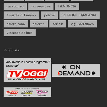
carabinieri
coronavirus
DENUNCIA
Guardia di Finanza
polizia
REGIONE CAMPANIA
salernitana
salerno
serie b
vigili del fuoco
vincenzo de luca
Pubblicità