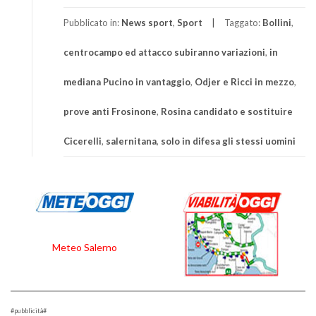
Pubblicato in:
News sport
,
Sport
Taggato:
Bollini
,
centrocampo ed attacco subiranno variazioni
,
in
mediana Pucino in vantaggio
,
Odjer e Ricci in mezzo
,
prove anti Frosinone
,
Rosina candidato e sostituire
Cicerelli
,
salernitana
,
solo in difesa gli stessi uomini
Meteo Salerno
#pubblicità#