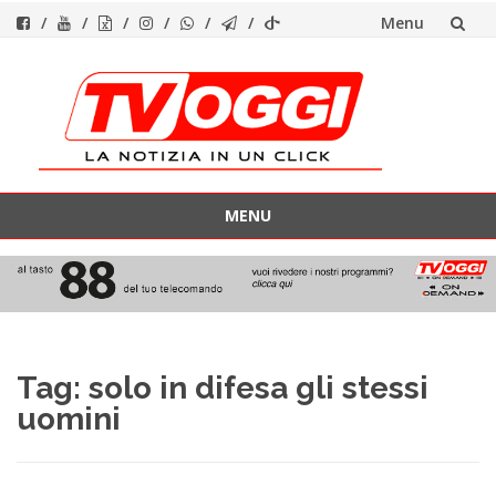
Menu
Vai
al
contenuto
MENU
Vai
al
contenuto
Tag:
solo in difesa gli stessi
uomini