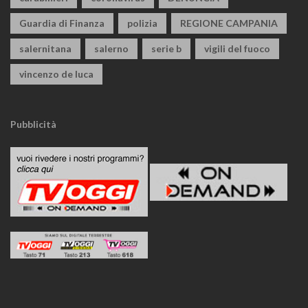
Guardia di Finanza
polizia
REGIONE CAMPANIA
salernitana
salerno
serie b
vigili del fuoco
vincenzo de luca
Pubblicità