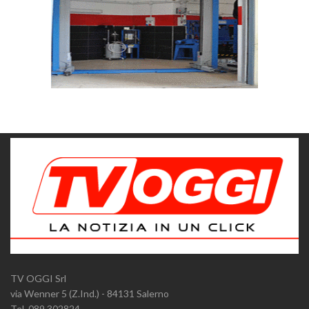
TV OGGI Srl
via Wenner 5 (Z.Ind.) - 84131 Salerno
Tel. 089.302824