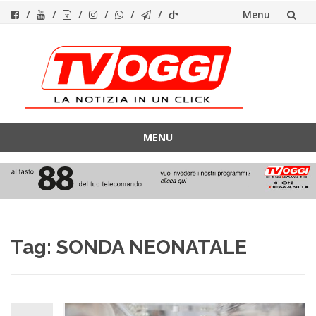
Menu
Vai
al
contenuto
MENU
Vai
al
contenuto
Tag:
SONDA NEONATALE