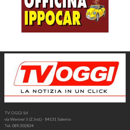
TV OGGI Srl
via Wenner 5 (Z.Ind.) - 84131 Salerno
Tel. 089.302824