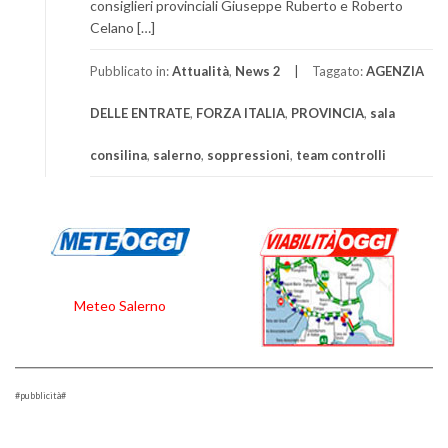
consiglieri provinciali Giuseppe Ruberto e Roberto
Celano […]
Pubblicato in:
Attualità
,
News 2
Taggato:
AGENZIA
DELLE ENTRATE
,
FORZA ITALIA
,
PROVINCIA
,
sala
consilina
,
salerno
,
soppressioni
,
team controlli
Meteo Salerno
#pubblicità#