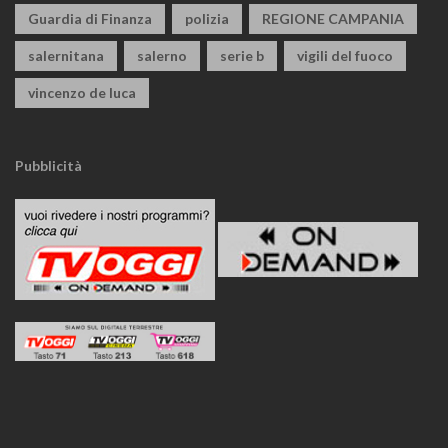
Guardia di Finanza
polizia
REGIONE CAMPANIA
salernitana
salerno
serie b
vigili del fuoco
vincenzo de luca
Pubblicità